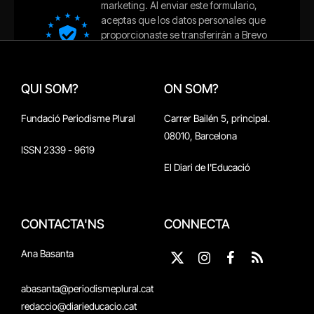
QUI SOM?
ON SOM?
Fundació Periodisme Plural
Carrer Bailén 5, principal.
08010, Barcelona
ISSN 2339 - 9619
El Diari de l'Educació
CONTACTA'NS
CONNECTA
Ana Basanta
X
Instagram
Facebook
RSS
(Twitter)
abasanta@periodismeplural.cat
redaccio@diarieducacio.cat