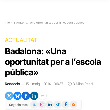
Inici
»
Badalona: “Una oportunitat per a l’escola pública”
ACTUALITAT
Badalona: «Una
oportunitat per a l’escola
pública»
Redacció
15 - maig - 2014 · 06:37
3 Mins Read
X
Instagram
LinkedIn
Telegram
Facebook
RSS
Segueix-nos
(Twitter)