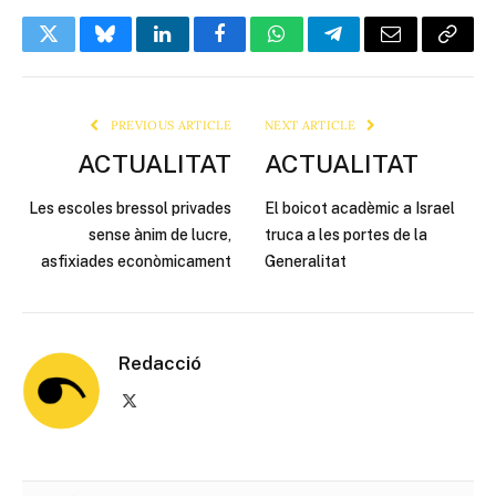
Twitter
Bluesky
LinkedIn
Facebook
WhatsApp
Telegram
Email
Copy
Link
PREVIOUS ARTICLE
NEXT ARTICLE
ACTUALITAT
ACTUALITAT
Les escoles bressol privades
El boicot acadèmic a Israel
sense ànim de lucre,
truca a les portes de la
asfixiades econòmicament
Generalitat
Redacció
X
(Twitter)