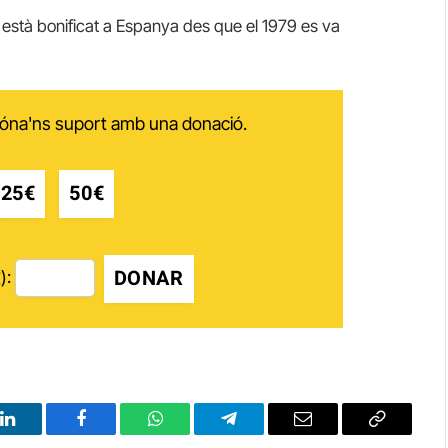
a està bonificat a Espanya des que el 1979 es va
 dóna'ns suport amb una donació.
25€
50€
DONAR
):
LinkedIn
Facebook
WhatsApp
Telegram
Email
Copy