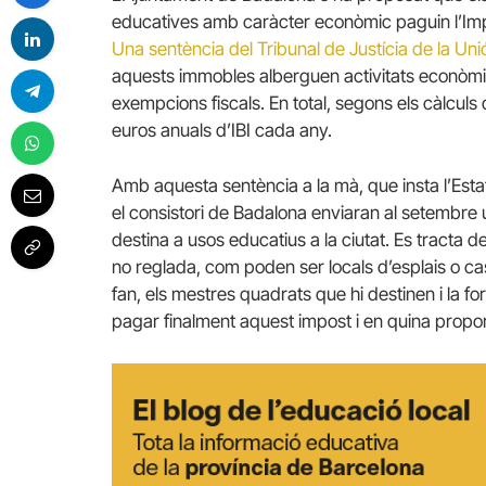
educatives amb caràcter econòmic paguin l’Impo
Una sentència del Tribunal de Justícia de la Uni
aquests immobles alberguen activitats econòmiq
exempcions fiscals. En total, segons els càlculs 
euros anuals d’IBI cada any.
Amb aquesta sentència a la mà, que insta l’Esta
el consistori de Badalona enviaran al setembre 
destina a usos educatius a la ciutat. Es tracta d
no reglada, com poden ser locals d’esplais o cas
fan, els mestres quadrats que hi destinen i la f
pagar finalment aquest impost i en quina propor