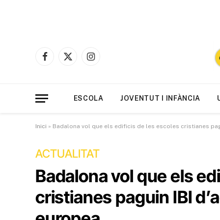
Facebook
X
Instagram
(Twitter)
ESCOLA
JOVENTUT I INFÀNCIA
Inici
»
Badalona vol que els edificis de les escoles cristianes p
ACTUALITAT
Badalona vol que els edi
cristianes paguin IBI d
europea