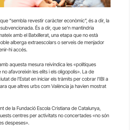
 que “sembla revestir caràcter econòmic”, és a dir, la
tà subvencionada. És a dir, que se’n mantindria
ateix amb el Batxillerat, una etapa que no està
immoble alberga extraescolars o serveis de menjador
enir-hi accés.
 amb aquesta mesura reivindica les «polítiques
o afavoreixin les elits i els oligopolis». La de
tat de l’Estat en iniciar els tràmits per cobrar l’IBI a
cara que altres urbs com València ja havien mostrat
junt de la Fundació Escola Cristiana de Catalunya,
quests centres per activitats no concertades «no són
les despeses».