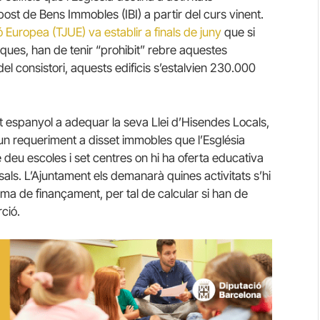
st de Bens Immobles (IBI) a partir del curs vinent.
ó Europea (TJUE) va establir a finals de juny
que si
ues, han de tenir “prohibit” rebre aquestes
del consistori, aquests edificis s’estalvien 230.000
t espanyol a adequar la seva Llei d’Hisendes Locals,
un requeriment a disset immobles que l’Església
e deu escoles i set centres on hi ha oferta educativa
als. L’Ajuntament els demanarà quines activitats s’hi
orma de finançament, per tal de calcular si han de
ció.