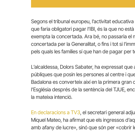
Segons el tribunal europeu, l’activitat educativa
que faria obligatori pagar l’IBI, és la que no es
exempta la concertada. Ara bé, no passaria el m
concertada per la Generalitat, o fins i tot si l’
pels quals les famílies sí que han de pagar per t
L’alcaldessa, Dolors Sabater, ha expressat que
públiques que posin les persones al centre i que n
Badalona es converteix així en la primera gran ciu
l’Església després de la sentència del TJUE, en
la mateixa intenció.
En declaracions a TV3
, el secretari general ad
Miquel Mateo, ha afirmat que els ingressos d’a
amb afany de lucre», sinó que són per «cobrir 