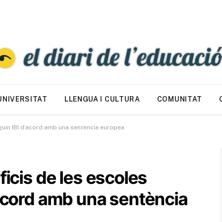
UNIVERSITAT
LLENGUA I CULTURA
COMUNITAT
aguin IBI d’acord amb una sentència europea
ficis de les escoles
’acord amb una sentència