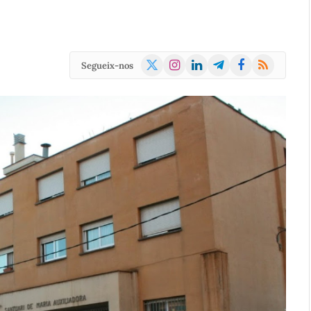
X
Instagram
LinkedIn
Telegram
Facebook
RSS
Segueix-nos
(Twitter)