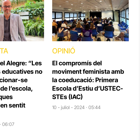
STA
OPINIÓ
el Alegre: “Les
El compromís del
s educatives no
moviment feminista amb
cionar-se
la coeducació: Primera
e l’escola,
Escola d’Estiu d’USTEC-
iques
STEs (IAC)
en sentit
10 - juliol - 2024 · 05:44
 · 06:07