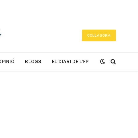
COL·LABORA
OPINIÓ
BLOGS
EL DIARI DE L’FP