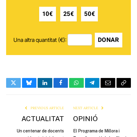
10€
25€
50€
DONAR
Una altra quantitat (€):
Twitter
Bluesky
LinkedIn
Facebook
WhatsApp
Telegram
Email
Copy
Link
PREVIOUS ARTICLE
NEXT ARTICLE
ACTUALITAT
OPINIÓ
Un centenar de docents
El Programa de Millora i