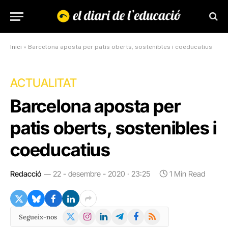
Inici
»
Barcelona aposta per patis oberts, sostenibles i coeducatius
ACTUALITAT
Barcelona aposta per
patis oberts, sostenibles i
coeducatius
Redacció
22 - desembre - 2020 · 23:25
1 Min Read
X
Instagram
LinkedIn
Telegram
Facebook
RSS
Segueix-nos
(Twitter)