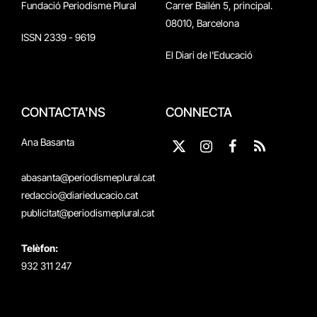
Fundació Periodisme Plural
Carrer Bailén 5, principal.
08010, Barcelona
ISSN 2339 - 9619
El Diari de l'Educació
CONTACTA'NS
CONNECTA
Ana Basanta
X
Instagram
Facebook
RSS
(Twitter)
abasanta@periodismeplural.cat
redaccio@diarieducacio.cat
publicitat@periodismeplural.cat
Telèfon:
932 311 247