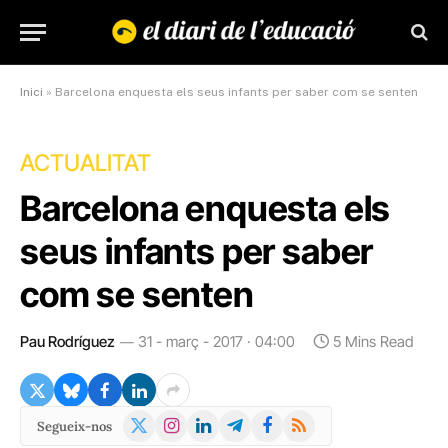
Inici
»
Barcelona enquesta els seus infants per saber com se senten
ACTUALITAT
Barcelona enquesta els
seus infants per saber
com se senten
Pau Rodríguez
31 - març - 2017 · 04:00
5 Mins Read
X
Instagram
LinkedIn
Telegram
Facebook
RSS
Segueix-nos
(Twitter)