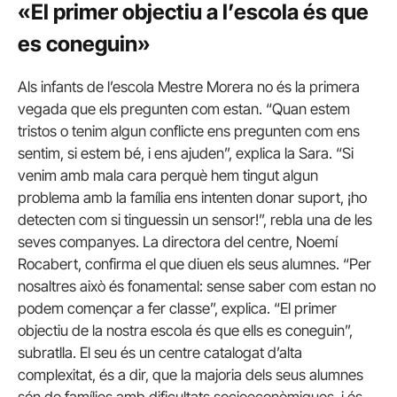
«El primer objectiu a l’escola és que
es coneguin»
Als infants de l’escola Mestre Morera no és la primera
vegada que els pregunten com estan. “Quan estem
tristos o tenim algun conflicte ens pregunten com ens
sentim, si estem bé, i ens ajuden”, explica la Sara. “Si
venim amb mala cara perquè hem tingut algun
problema amb la família ens intenten donar suport, ¡ho
detecten com si tinguessin un sensor!”, rebla una de les
seves companyes. La directora del centre, Noemí
Rocabert, confirma el que diuen els seus alumnes. “Per
nosaltres això és fonamental: sense saber com estan no
podem començar a fer classe”, explica. “El primer
objectiu de la nostra escola és que ells es coneguin”,
subratlla. El seu és un centre catalogat d’alta
complexitat, és a dir, que la majoria dels seus alumnes
són de famílies amb dificultats socioeconòmiques, i és