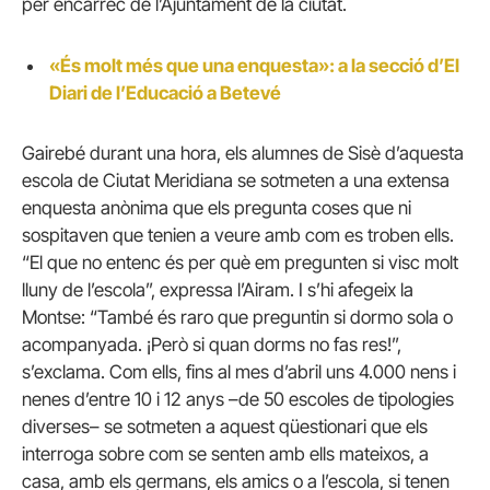
per encàrrec de l’Ajuntament de la ciutat.
«És molt més que una enquesta»: a la secció d’El
Diari de l’Educació a Betevé
Gairebé durant una hora, els alumnes de Sisè d’aquesta
escola de Ciutat Meridiana se sotmeten a una extensa
enquesta anònima que els pregunta coses que ni
sospitaven que tenien a veure amb com es troben ells.
“El que no entenc és per què em pregunten si visc molt
lluny de l’escola”, expressa l’Airam. I s’hi afegeix la
Montse: “També és raro que preguntin si dormo sola o
acompanyada. ¡Però si quan dorms no fas res!”,
s’exclama. Com ells, fins al mes d’abril uns 4.000 nens i
nenes d’entre 10 i 12 anys –de 50 escoles de tipologies
diverses– se sotmeten a aquest qüestionari que els
interroga sobre com se senten amb ells mateixos, a
casa, amb els germans, els amics o a l’escola, si tenen