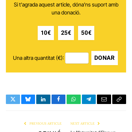
Si t'agrada aquest article, dóna'ns suport amb
una donació.
10€
25€
50€
DONAR
Una altra quantitat (€):
Twitter
Bluesky
LinkedIn
Facebook
WhatsApp
Telegram
Email
Copy
Link
PREVIOUS ARTICLE
NEXT ARTICLE