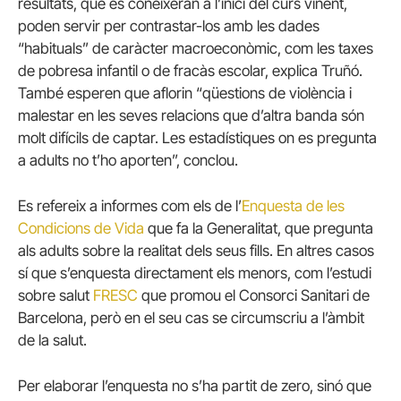
resultats, que es coneixeran a l’inici del curs vinent,
poden servir per contrastar-los amb les dades
“habituals” de caràcter macroeconòmic, com les taxes
de pobresa infantil o de fracàs escolar, explica Truñó.
També esperen que aflorin “qüestions de violència i
malestar en les seves relacions que d’altra banda són
molt difícils de captar. Les estadístiques on es pregunta
a adults no t’ho aporten”, conclou.
Es refereix a informes com els de l’
Enquesta de les
Condicions de Vida
que fa la Generalitat, que pregunta
als adults sobre la realitat dels seus fills. En altres casos
sí que s’enquesta directament els menors, com l’estudi
sobre salut
FRESC
que promou el Consorci Sanitari de
Barcelona, però en el seu cas se circumscriu a l’àmbit
de la salut.
Per elaborar l’enquesta no s’ha partit de zero, sinó que