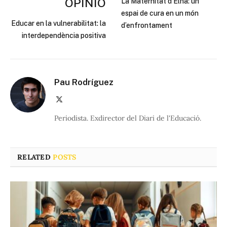
OPINIÓ
La Maternitat d’Elna: un
espai de cura en un món
Educar en la vulnerabilitat: la
d’enfrontament
interdependència positiva
Pau Rodríguez
X
(Twitter)
Periodista. Exdirector del Diari de l'Educació.
RELATED
POSTS