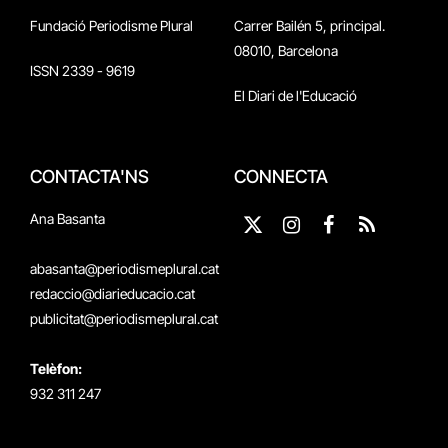
Fundació Periodisme Plural
Carrer Bailén 5, principal.
08010, Barcelona
ISSN 2339 - 9619
El Diari de l'Educació
CONTACTA'NS
CONNECTA
Ana Basanta
X
Instagram
Facebook
RSS
(Twitter)
abasanta@periodismeplural.cat
redaccio@diarieducacio.cat
publicitat@periodismeplural.cat
Telèfon:
932 311 247