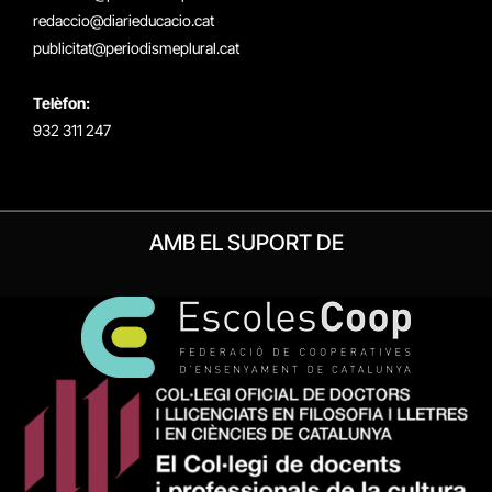
redaccio@diarieducacio.cat
publicitat@periodismeplural.cat
Telèfon:
932 311 247
AMB EL SUPORT DE