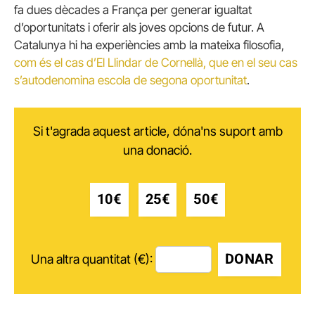
fa dues dècades a França per generar igualtat
d’oportunitats i oferir als joves opcions de futur. A
Catalunya hi ha experiències amb la mateixa filosofia,
com és el cas d’El Llindar de Cornellà, que en el seu cas
s’autodenomina escola de segona oportunitat
.
Si t'agrada aquest article, dóna'ns suport amb
una donació.
10€
25€
50€
DONAR
Una altra quantitat (€):