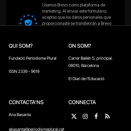
QUI SOM?
ON SOM?
Fundació Periodisme Plural
Carrer Bailén 5, principal.
08010, Barcelona
ISSN 2339 - 9619
El Diari de l'Educació
CONTACTA'NS
CONNECTA
Ana Basanta
X
Instagram
Facebook
RSS
(Twitter)
abasanta@periodismeplural.cat