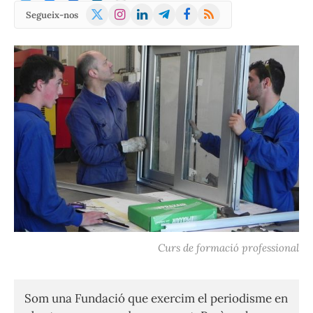
X
Instagram
LinkedIn
Telegram
Facebook
RSS
Segueix-nos
(Twitter)
Curs de formació professional
Som una Fundació que exercim el periodisme en