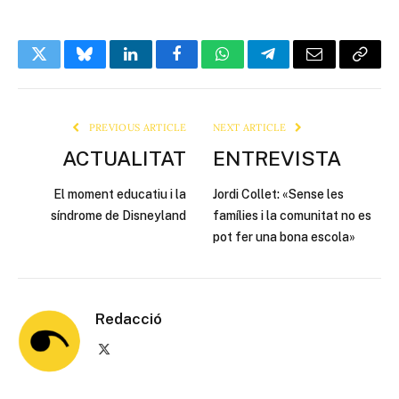
Twitter
Bluesky
LinkedIn
Facebook
WhatsApp
Telegram
Email
Copy
Link
PREVIOUS ARTICLE
NEXT ARTICLE
ACTUALITAT
ENTREVISTA
El moment educatiu i la
Jordi Collet: «Sense les
síndrome de Disneyland
famílies i la comunitat no es
pot fer una bona escola»
Redacció
X
(Twitter)