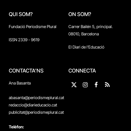
QUI SOM?
ON SOM?
Fundació Periodisme Plural
Carrer Bailén 5, principal.
08010, Barcelona
ISSN 2339 - 9619
El Diari de l'Educació
CONTACTA'NS
CONNECTA
Ana Basanta
X
Instagram
Facebook
RSS
(Twitter)
abasanta@periodismeplural.cat
redaccio@diarieducacio.cat
publicitat@periodismeplural.cat
Telèfon: