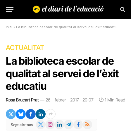
Inici
»
La biblioteca escolar de qualitat al servei de l’èxit educatiu
ACTUALITAT
La biblioteca escolar de
qualitat al servei de l’èxit
educatiu
Rosa Brucart Prat
26 - febrer - 2017 · 20:07
1 Min Read
X
Instagram
LinkedIn
Telegram
Facebook
RSS
Segueix-nos
(Twitter)