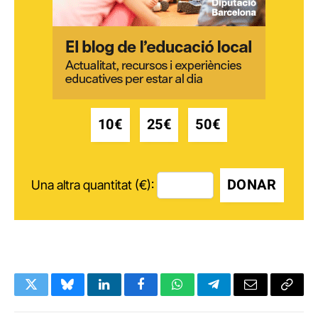
10€
25€
50€
DONAR
Una altra quantitat (€):
Twitter
Bluesky
LinkedIn
Facebook
WhatsApp
Telegram
Email
Copy
Link