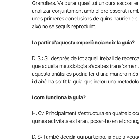
Granollers. Va durar quasi tot un curs escolar
analitzar conjuntament amb el professorat i amb 
unes primeres conclusions de quins haurien de se
això no se seguís reproduint.
I a partir d’aquesta experiència neix la guia?
D. S.: Sí, després de tot aquell treball de rece
que aquella metodologia s’acabés transformant
aquesta anàlisi es podria fer d’una manera més 
i d’això ha sortit la guia que inclou una metodol
I com funciona la guia?
H. C.: Principalment s’estructura en quatre blocs.
quines activitats es faran, posar-ho en el cro
D. S: També decidir qui participa, ja que a vega