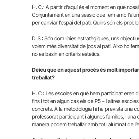
H. C.: A partir d’aquí és el moment en què nosaltr
Conjuntament en una sessió que fem amb l’alum
per canviar l’espai del pati. Quins són els pro
D. S.: Són com línies estratègiques, uns objectiu
volem més diversitat de jocs al pati. Això ho fem 
no es basin en criteris estètics.
Dèieu que en aquest procés és molt importan
treballat?
H. C.: Les escoles en què hem participat eren d
fins i tot en algun cas els de P5 – i altres esc
concrets. A la metodologia hi ha prevista una c
professorat participant i algunes famílies, i un
manera podem treballar amb tot l’alumnat de l’e