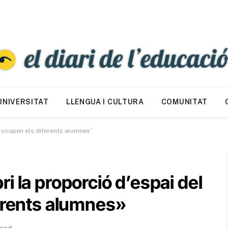
UNIVERSITAT
LLENGUA I CULTURA
COMUNITAT
e ocupen els diferents alumnes”
i la proporció d’espai del
ferents alumnes»