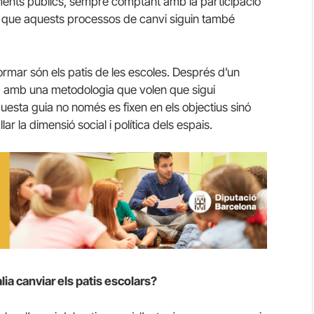
aments públics, sempre comptant amb la participació
t, que aquests processos de canvi siguin també
ormar són els patis de les escoles. Després d’un
a
amb una metodologia que volen que sigui
questa guia no només es fixen en els objectius sinó
ar la dimensió social i política dels espais.
ia canviar els patis escolars?