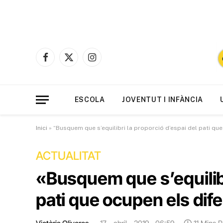
Facebook
X
Instagram
(Twitter)
ESCOLA
JOVENTUT I INFÀNCIA
Inici
»
“Busquem que s’equilibri la proporció d’espai del pati qu
ACTUALITAT
«Busquem que s’equilibr
pati que ocupen els di