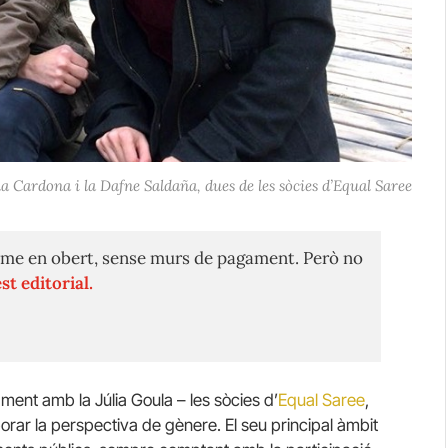
a Cardona i la Dafne Saldaña, dues de les sòcies d’Equal Saree
me en obert, sense murs de pagament. Però no
st editorial.
ment amb la Júlia Goula – les sòcies d’
Equal Saree
,
rporar la perspectiva de gènere. El seu principal àmbit