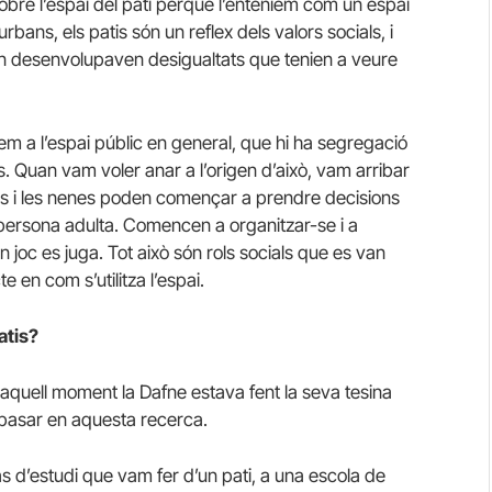
re l’espai del pati perquè l’enteníem com un espai
urbans, els patis són un reflex dels valors socials, i
n desenvolupaven desigualtats que tenien a veure
m a l’espai públic en general, que hi ha segregació
s. Quan vam voler anar a l’origen d’això, vam arribar
 nens i les nenes poden començar a prendre decisions
a persona adulta. Comencen a organitzar-se i a
 joc es juga. Tot això són rols socials que es van
e en com s’utilitza l’espai.
atis?
 aquell moment la Dafne estava fent la seva tesina
 basar en aquesta recerca.
s d’estudi que vam fer d’un pati, a una escola de