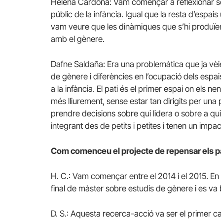
Helena Cardona: Vam començar a reflexionar sob
públic de la infància. Igual que la resta d’espais 
vam veure que les dinàmiques que s’hi produïe
amb el gènere.
Dafne Saldaña: Era una problemàtica que ja vèie
de gènere i diferències en l’ocupació dels espai
a la infància. El pati és el primer espai on els
més lliurement, sense estar tan dirigits per un
prendre decisions sobre qui lidera o sobre a quin
integrant des de petits i petites i tenen un impact
Com comenceu el projecte de repensar els p
H. C.: Vam començar entre el 2014 i el 2015. En
final de màster sobre estudis de gènere i es va
D. S.: Aquesta recerca-acció va ser el primer ca