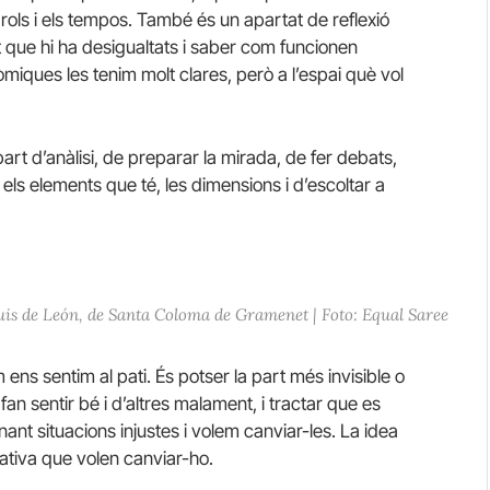
 rols i els tempos. També és un apartat de reflexió
 que hi ha desigualtats i saber com funcionen
òmiques les tenim molt clares, però a l’espai què vol
part d’anàlisi, de preparar la mirada, de fer debats,
, els elements que té, les dimensions i d’escoltar a
Luis de León, de Santa Coloma de Gramenet | Foto: Equal Saree
ens sentim al pati. És potser la part més invisible o
an sentir bé i d’altres malament, i tractar que es
ant situacions injustes i volem canviar-les. La idea
cativa que volen canviar-ho.