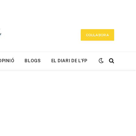
COL·LABORA
OPINIÓ
BLOGS
EL DIARI DE L’FP