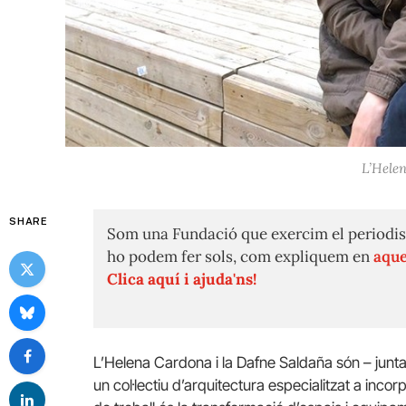
L’Helen
SHARE
Som una Fundació que exercim el periodis
ho podem fer sols, com expliquem en
aque
Clica aquí i ajuda'ns!
L’Helena Cardona i la Dafne Saldaña són – junta
un col·lectiu d’arquitectura especialitzat a inco