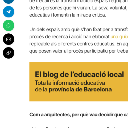
de treball és la transformació d’espais i equip
de les persones que hi viuran. La seva volunta
educatius i fomentin la mirada crítica.
Un dels espais amb què s’han fixat per a transf
procés de recerca i acció han elaborat
una gui
replicable als diferents centres educatius. En a
que posen valor al procés participatiu per treball
Com a arquitectes, per què vau decidir que cal