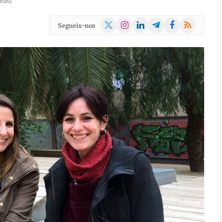
Read
X
Instagram
LinkedIn
Telegram
Facebook
RSS
Segueix-nos
(Twitter)