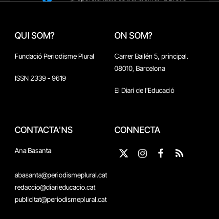
QUI SOM?
ON SOM?
Fundació Periodisme Plural
Carrer Bailén 5, principal.
08010, Barcelona
ISSN 2339 - 9619
El Diari de l'Educació
CONTACTA'NS
CONNECTA
Ana Basanta
X
Instagram
Facebook
RSS
(Twitter)
abasanta@periodismeplural.cat
redaccio@diarieducacio.cat
publicitat@periodismeplural.cat