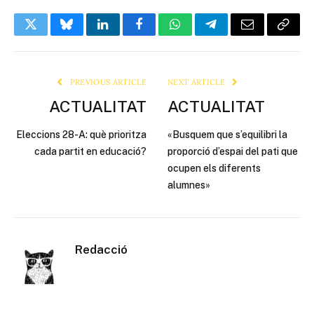
Twitter
Bluesky
LinkedIn
Facebook
WhatsApp
Telegram
Email
Copy
Link
PREVIOUS ARTICLE
NEXT ARTICLE
ACTUALITAT
ACTUALITAT
Eleccions 28-A: què prioritza
«Busquem que s’equilibri la
cada partit en educació?
proporció d’espai del pati que
ocupen els diferents
alumnes»
Redacció