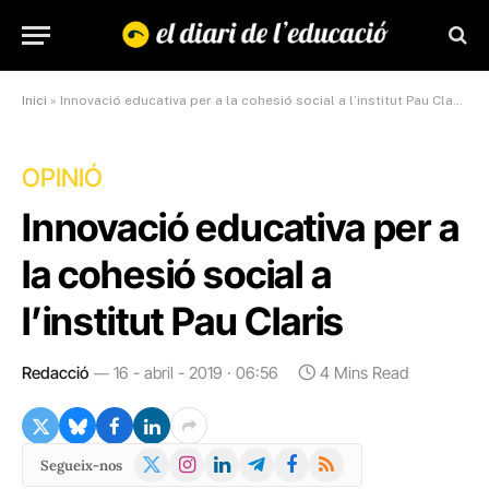
Inici
»
Innovació educativa per a la cohesió social a l’institut Pau Claris
OPINIÓ
Innovació educativa per a
la cohesió social a
l’institut Pau Claris
Redacció
16 - abril - 2019 · 06:56
4 Mins Read
X
Instagram
LinkedIn
Telegram
Facebook
RSS
Segueix-nos
(Twitter)