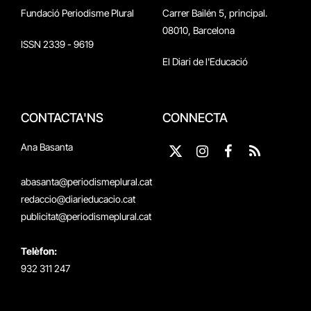
Fundació Periodisme Plural
Carrer Bailén 5, principal.
08010, Barcelona
ISSN 2339 - 9619
El Diari de l'Educació
CONTACTA'NS
CONNECTA
Ana Basanta
X
Instagram
Facebook
RSS
(Twitter)
abasanta@periodismeplural.cat
redaccio@diarieducacio.cat
publicitat@periodismeplural.cat
Telèfon:
932 311 247