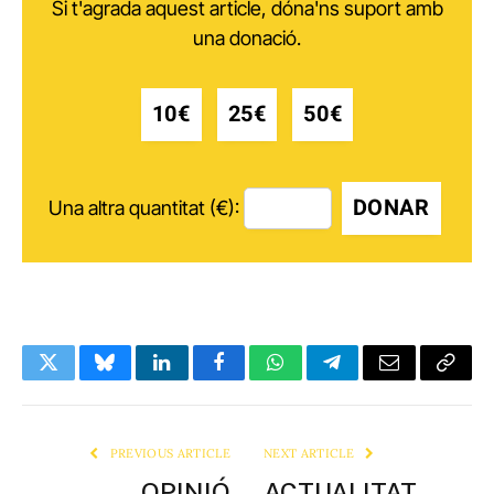
Si t'agrada aquest article, dóna'ns suport amb
una donació.
10€
25€
50€
DONAR
Una altra quantitat (€):
Twitter
Bluesky
LinkedIn
Facebook
WhatsApp
Telegram
Email
Copy
Link
PREVIOUS ARTICLE
NEXT ARTICLE
OPINIÓ
ACTUALITAT