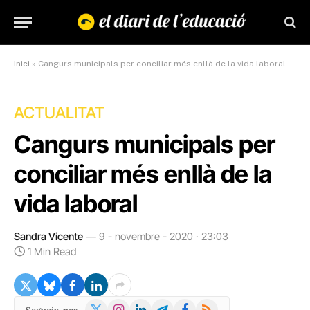
Inici
»
Cangurs municipals per conciliar més enllà de la vida laboral
ACTUALITAT
Cangurs municipals per
conciliar més enllà de la
vida laboral
Sandra Vicente
9 - novembre - 2020 · 23:03
1 Min Read
X
Instagram
LinkedIn
Telegram
Facebook
RSS