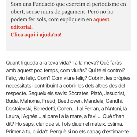
Som una Fundació que exercim el periodisme en
obert, sense murs de pagament. Però no ho
podem fer sols, com expliquem en
aquest
editorial.
Clica aquí i ajuda'ns!
Quant li queda a la teva vida? I a la meva? Què faràs
amb aquest poc temps, com viuràs? Qui té el control?
Feliç, viu feliç. Com? Com viure feliç? Cobrint les pròpies
necessitats i contribuint a cobrir les dels altres des del
respecte. Segueix els savis: Sòcrates, Plató, Jesucrist,
Buda, Mahoma, Freud, Beethoven, Mandela, Gandhi,
Dostoievski, Benedetti, Cohen… I al Ferran, a l’Antoni, la
Laura, l’Agnès… al pare i a la mare, a l’avi… Què t’han
dit? Ho saps, clar que sí. Tots diuen el mateix. Estima.
Primer a tu, cuida’t. Perquè si no ets capaç d’estimar-te