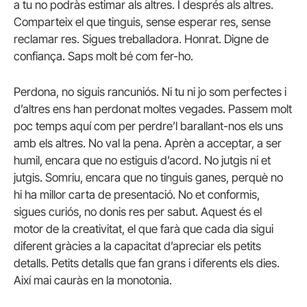
a tu no podràs estimar als altres. I després als altres.
Comparteix el que tinguis, sense esperar res, sense
reclamar res. Sigues treballadora. Honrat. Digne de
confiança. Saps molt bé com fer-ho.
Perdona, no siguis rancuniós. Ni tu ni jo som perfectes i
d’altres ens han perdonat moltes vegades. Passem molt
poc temps aquí com per perdre’l barallant-nos els uns
amb els altres. No val la pena. Aprèn a acceptar, a ser
humil, encara que no estiguis d’acord. No jutgis ni et
jutgis. Somriu, encara que no tinguis ganes, perquè no
hi ha millor carta de presentació. No et conformis,
sigues curiós, no donis res per sabut. Aquest és el
motor de la creativitat, el que farà que cada dia sigui
diferent gràcies a la capacitat d’apreciar els petits
detalls. Petits detalls que fan grans i diferents els dies.
Així mai cauràs en la monotonia.