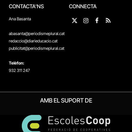
CONTACTA'NS
CONNECTA
Ana Basanta
X
Instagram
Facebook
RSS
(Twitter)
abasanta@periodismeplural.cat
redaccio@diarieducacio.cat
publicitat@periodismeplural.cat
Telèfon:
932 311 247
AMB EL SUPORT DE