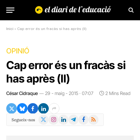
Inici
»
Cap error és un fracàs si has après (II)
OPINIÓ
Cap error és un fracàs si
has après (II)
César Cidraque
29 - maig - 2015 · 07:07
2 Mins Read
X
Instagram
LinkedIn
Telegram
Facebook
RSS
Segueix-nos
(Twitter)