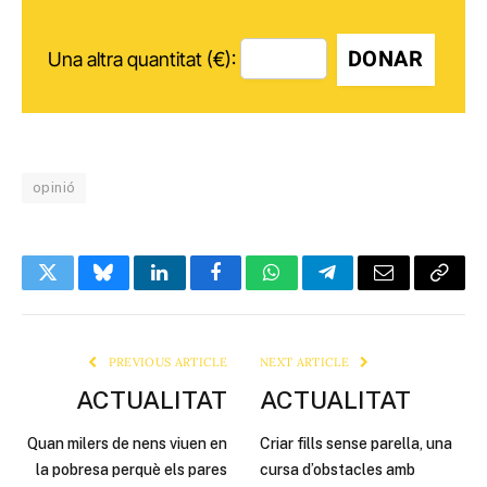
DONAR
Una altra quantitat (€):
opinió
Twitter
Bluesky
LinkedIn
Facebook
WhatsApp
Telegram
Email
Copy
Link
PREVIOUS ARTICLE
NEXT ARTICLE
ACTUALITAT
ACTUALITAT
Quan milers de nens viuen en
Criar fills sense parella, una
la pobresa perquè els pares
cursa d’obstacles amb