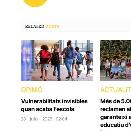
RELATED
POSTS
OPINIÓ
ACTUALI
Vulnerabilitats invisibles
Més de 5.0
quan acaba l’escola
reclamen a
garanteixi e
28 - juliol - 2026 · 02:04
educatiu d’e