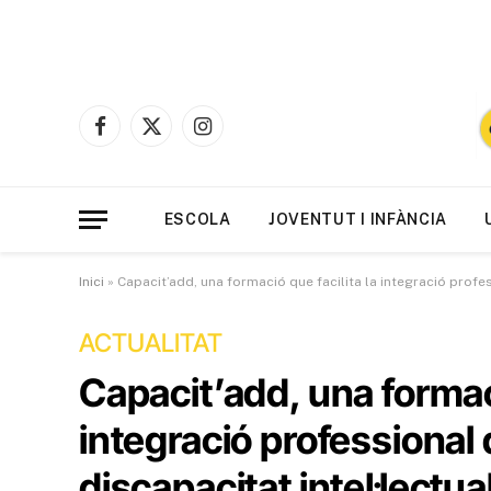
Facebook
X
Instagram
(Twitter)
ESCOLA
JOVENTUT I INFÀNCIA
Inici
»
Capacit’add, una formació que facilita la integració profe
ACTUALITAT
Capacit’add, una formaci
integració professional
discapacitat intel·lectua