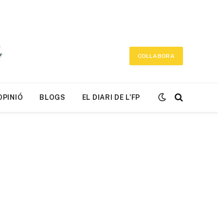
COL·LABORA
OPINIÓ
BLOGS
EL DIARI DE L’FP