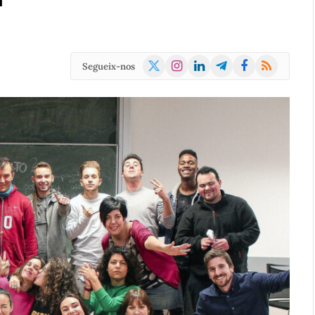
X
Instagram
LinkedIn
Telegram
Facebook
RSS
Segueix-nos
(Twitter)