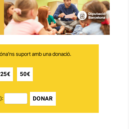
 dóna'ns suport amb una donació.
25€
50€
DONAR
):