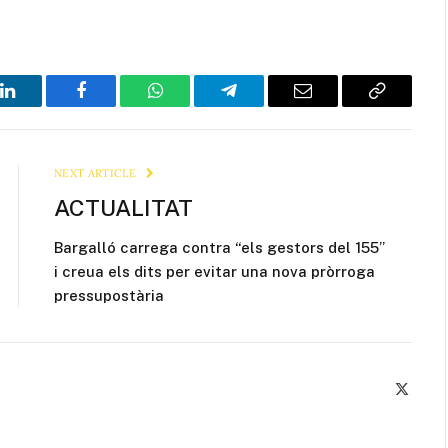
LinkedIn
Facebook
WhatsApp
Telegram
Email
Copy
Link
NEXT ARTICLE
ACTUALITAT
Bargalló carrega contra “els gestors del 155”
i creua els dits per evitar una nova pròrroga
pressupostària
X
(Twitte