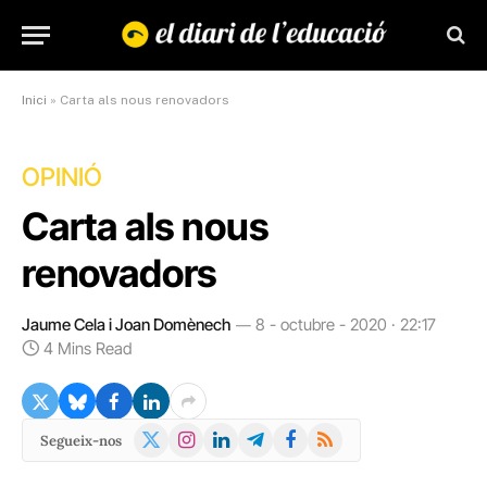
Inici
»
Carta als nous renovadors
OPINIÓ
Carta als nous
renovadors
Jaume Cela i Joan Domènech
8 - octubre - 2020 · 22:17
4 Mins Read
X
Instagram
LinkedIn
Telegram
Facebook
RSS
Segueix-nos
(Twitter)