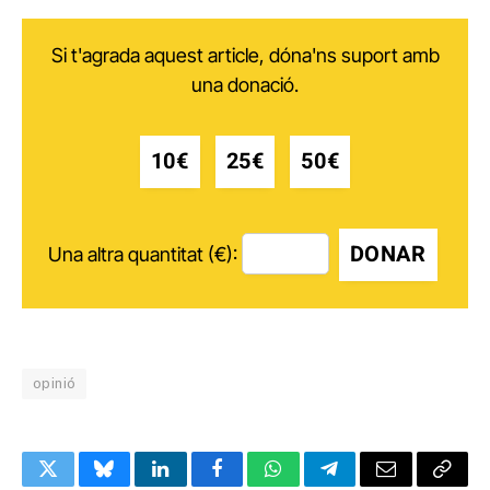
Si t'agrada aquest article, dóna'ns suport amb
una donació.
10€
25€
50€
DONAR
Una altra quantitat (€):
opinió
Twitter
Bluesky
LinkedIn
Facebook
WhatsApp
Telegram
Email
Copy