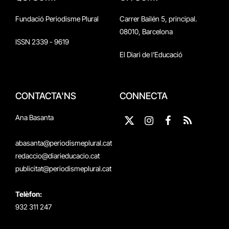
Fundació Periodisme Plural
Carrer Bailén 5, principal.
08010, Barcelona
ISSN 2339 - 9619
El Diari de l'Educació
CONTACTA'NS
CONNECTA
Ana Basanta
X
Instagram
Facebook
RSS
(Twitter)
abasanta@periodismeplural.cat
redaccio@diarieducacio.cat
publicitat@periodismeplural.cat
Telèfon:
932 311 247