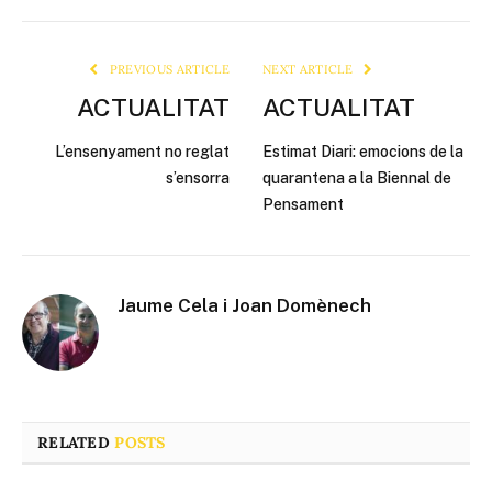
Link
PREVIOUS ARTICLE
NEXT ARTICLE
ACTUALITAT
ACTUALITAT
L’ensenyament no reglat
Estimat Diari: emocions de la
s’ensorra
quarantena a la Biennal de
Pensament
Jaume Cela i Joan Domènech
RELATED
POSTS