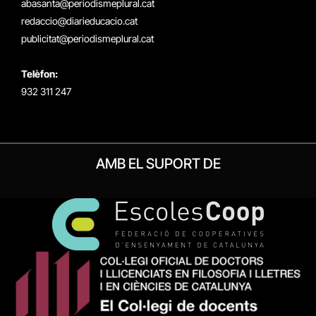
abasanta@periodismeplural.cat
redaccio@diarieducacio.cat
publicitat@periodismeplural.cat
Telèfon:
932 311 247
AMB EL SUPORT DE