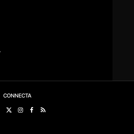
CONNECTA
X
Instagram
Facebook
RSS
(Twitter)