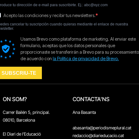
ON SOM?
CONTACTA'NS
Carrer Bailén 5, principal.
Ana Basanta
08010, Barcelona
abasanta@periodismeplural.cat
El Diari de l'Educació
redaccio@diarieducacio.cat