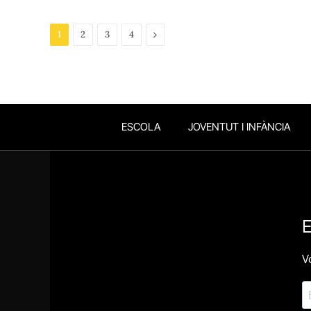
Next
1
2
3
4
ESCOLA
JOVENTUT I INFÀNCIA