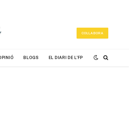
COL·LABORA
OPINIÓ
BLOGS
EL DIARI DE L’FP