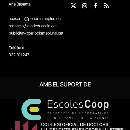
Ana Basanta
X
Instagram
Facebook
RSS
(Twitter)
abasanta@periodismeplural.cat
redaccio@diarieducacio.cat
publicitat@periodismeplural.cat
Telèfon:
932 311 247
AMB EL SUPORT DE