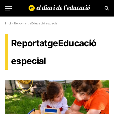
Inici
»
ReportatgeEducació especial
ReportatgeEducació
especial