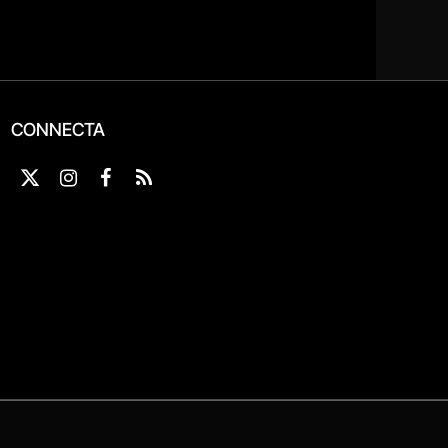
CONNECTA
X
Instagram
Facebook
RSS
(Twitter)