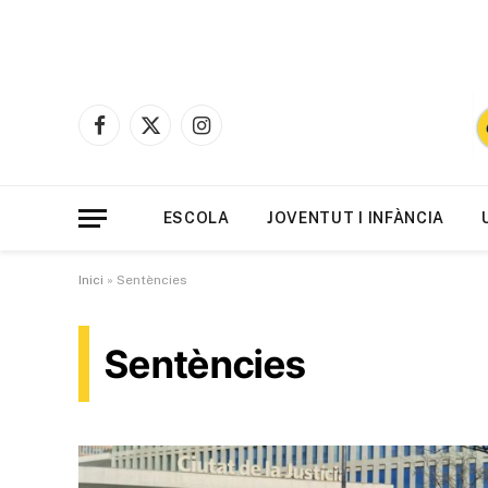
Facebook
X
Instagram
(Twitter)
ESCOLA
JOVENTUT I INFÀNCIA
Inici
»
Sentències
Sentències