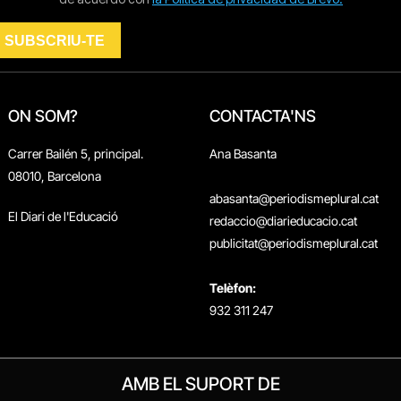
ON SOM?
CONTACTA'NS
Carrer Bailén 5, principal.
Ana Basanta
08010, Barcelona
abasanta@periodismeplural.cat
El Diari de l'Educació
redaccio@diarieducacio.cat
publicitat@periodismeplural.cat
Telèfon:
932 311 247
AMB EL SUPORT DE