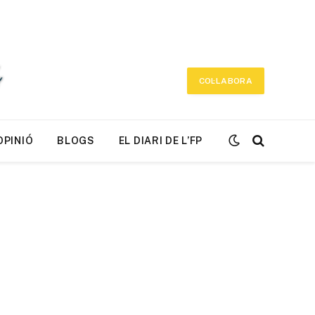
COL·LABORA
OPINIÓ
BLOGS
EL DIARI DE L’FP