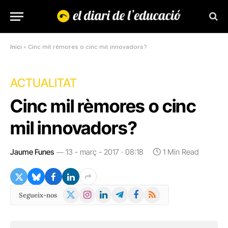
Inici
»
Cinc mil rèmores o cinc mil innovadors?
ACTUALITAT
Cinc mil rèmores o cinc
mil innovadors?
Jaume Funes
13 - març - 2017 · 08:18
1 Min Read
X
Instagram
LinkedIn
Telegram
Facebook
RSS
Segueix-nos
(Twitter)