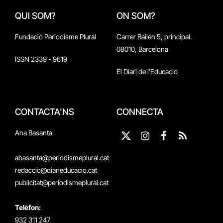
QUI SOM?
ON SOM?
Fundació Periodisme Plural
Carrer Bailén 5, principal.
08010, Barcelona
ISSN 2339 - 9619
El Diari de l'Educació
CONTACTA'NS
CONNECTA
Ana Basanta
X
Instagram
Facebook
RSS
(Twitter)
abasanta@periodismeplural.cat
redaccio@diarieducacio.cat
publicitat@periodismeplural.cat
Telèfon:
932 311 247