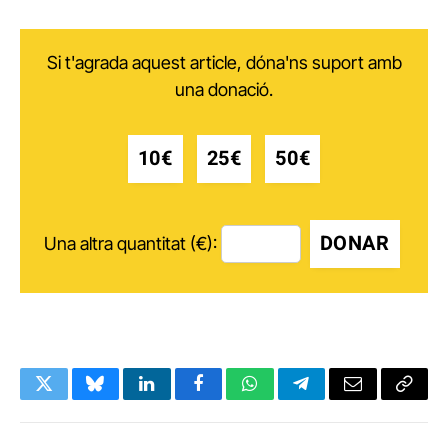
Si t'agrada aquest article, dóna'ns suport amb
una donació.
10€
25€
50€
DONAR
Una altra quantitat (€):
Twitter
Bluesky
LinkedIn
Facebook
WhatsApp
Telegram
Email
Copy
Link