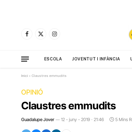
Facebook
X
Instagram
(Twitter)
ESCOLA
JOVENTUT I INFÀNCIA
Inici
»
Claustres emmudits
OPINIÓ
Claustres emmudits
Guadalupe Jover
12 - juny - 2019 · 21:46
5 Mins 