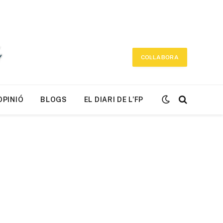
COL·LABORA
OPINIÓ
BLOGS
EL DIARI DE L’FP