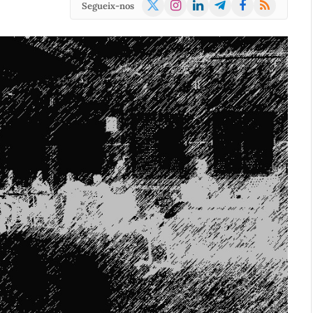
X
Instagram
LinkedIn
Telegram
Facebook
RSS
Segueix-nos
(Twitter)