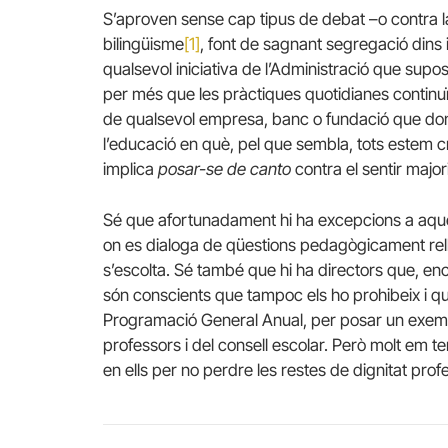
S’aproven sense cap tipus de debat –o contra l
bilingüisme
[1]
, font de sagnant segregació dins i
qualsevol iniciativa de l’Administració que supos
per més que les pràctiques quotidianes continu
de qualsevol empresa, banc o fundació que doni vi
l’educació en què, pel que sembla, tots estem c
implica
posar-se de canto
contra el sentir majorit
Sé que afortunadament hi ha excepcions a aques
on es dialoga de qüestions pedagògicament rellev
s’escolta. Sé també que hi ha directors que, en
són conscients que tampoc els ho prohibeix i qu
Programació General Anual, per posar un exemple
professors i del consell escolar. Però molt em 
en ells per no perdre les restes de dignitat pro