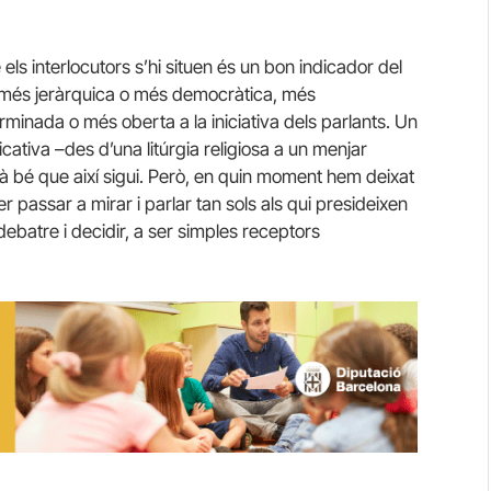
 els interlocutors s’hi situen és un bon indicador del
s: més jeràrquica o més democràtica, més
rminada o més oberta a la iniciativa dels parlants. Un
ativa –des d’una litúrgia religiosa a un menjar
 està bé que així sigui. Però, en quin moment hem deixat
r passar a mirar i parlar tan sols als qui presideixen
ebatre i decidir, a ser simples receptors