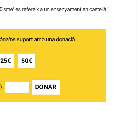
güisme’ es refereix a un ensenyament en castellà i
 dóna'ns suport amb una donació.
25€
50€
DONAR
):