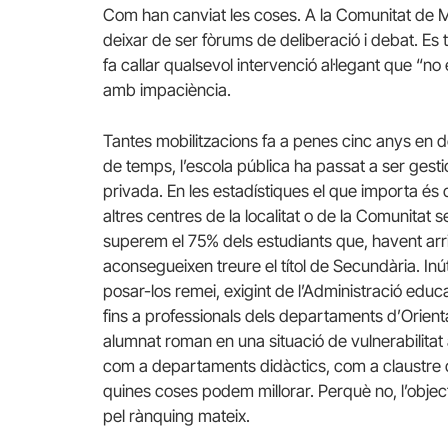
Com han canviat les coses. A la Comunitat de Ma
deixar de ser fòrums de deliberació i debat. Es 
fa callar qualsevol intervenció al·legant que “no
amb impaciència.
Tantes mobilitzacions fa a penes cinc anys en d
de temps, l’escola pública ha passat a ser ges
privada. En les estadístiques el que importa és
altres centres de la localitat o de la Comunitat s
superem el 75% dels estudiants que, havent arr
aconsegueixen treure el títol de Secundària. In
posar-los remei, exigint de l’Administració educ
fins a professionals dels departaments d’Orienta
alumnat roman en una situació de vulnerabilita
com a departaments didàctics, com a claustre d
quines coses podem millorar. Perquè no, l’objecti
pel rànquing mateix.