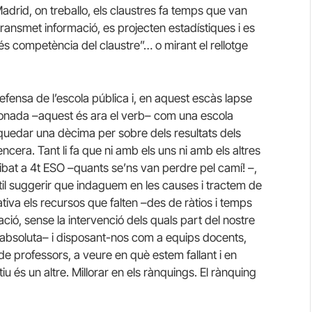
drid, on treballo, els claustres fa temps que van
transmet informació, es projecten estadístiques i es
 és competència del claustre”… o mirant el rellotge
efensa de l’escola pública i, en aquest escàs lapse
tionada –aquest és ara el verb– com una escola
 quedar una dècima per sobre dels resultats dels
encera. Tant li fa que ni amb els uns ni amb els altres
ibat a 4t ESO –quants se’ns van perdre pel camí! –,
útil suggerir que indaguem en les causes i tractem de
ativa els recursos que falten –des de ràtios i temps
ció, sense la intervenció dels quals part del nostre
t absoluta– i disposant-nos com a equips docents,
e professors, a veure en què estem fallant i en
u és un altre. Millorar en els rànquings. El rànquing