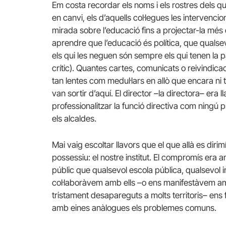
Em costa recordar els noms i els rostres dels qu
en canvi, els d’aquells col·legues les intervenc
mirada sobre l’educació fins a projectar-la més e
aprendre que l’educació és política, que qualsevo
els qui les neguen són sempre els qui tenen la 
crític). Quantes cartes, comunicats o reivindic
tan lentes com medul·lars en allò que encara n
van sortir d’aquí. El director –la directora– era 
professionalitzar la funció directiva com ningú 
els alcaldes.
Mai vaig escoltar llavors que el que allà es diri
possessiu: el nostre institut. El compromís era amb
públic que qualsevol escola pública, qualsevol 
col·laboràvem amb ells –o ens manifestàvem amb
tristament desapareguts a molts territoris– ens
amb eines anàlogues els problemes comuns.