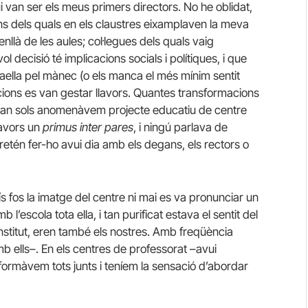
i van ser els meus primers directors. No he oblidat,
ions dels quals en els claustres eixamplaven la meva
nllà de les aules; col·legues dels quals vaig
l decisió té implicacions socials i polítiques, i que
paella pel mànec (o els manca el més mínim sentit
acions es van gestar llavors. Quantes transformacions
i tan sols anomenàvem projecte educatiu de centre
llavors un
primus inter pares
, i ningú parlava de
pretén fer-ho avui dia amb els degans, els rectors o
mís fos la imatge del centre ni mai es va pronunciar un
 l’escola tota ella, i tan purificat estava el sentit del
institut, eren també els nostres. Amb freqüència
 ells–. En els centres de professorat –avui
 formàvem tots junts i teníem la sensació d’abordar