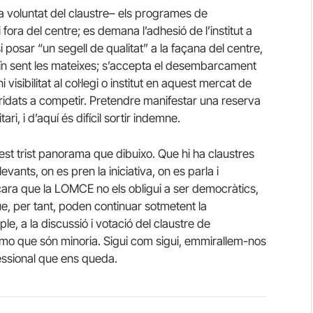
a voluntat del claustre– els programes de
 fora del centre; es demana l’adhesió de l’institut a
i posar “un segell de qualitat” a la façana del centre,
ïn sent les mateixes; s’accepta el desembarcament
sibilitat al col·legi o institut en aquest mercat de
ridats a competir. Pretendre manifestar una reserva
ari, i d’aquí és difícil sortir indemne.
t trist panorama que dibuixo. Que hi ha claustres
ants, on es pren la iniciativa, on es parla i
cara que la LOMCE no els obligui a ser democràtics,
e, per tant, poden continuar sotmetent la
, a la discussió i votació del claustre de
temo que són minoria. Sigui com sigui, emmirallem-nos
fessional que ens queda.