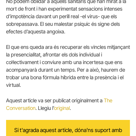
No podem oblidar a aquells sanitaris que han mirat a la
mort de front i han experimentat sensacions intenses
d’impotència davant un perill real -el virus- que els
sobrepassava. El seu malestar psíquic és signe dels
efectes d’aquesta angoixa.
El que ens queda ara és recuperar els vincles mitjançant
la presencialitat, afrontar els dols individual i
col·lectivament i conviure amb una incertesa que ens
acompanyarà durant un temps. Per a això, haurem de
trobar una bona fórmula híbrida entre la presència i el
virtual.
Aquest article va ser publicat originalment a
The
Conversation
. Llegiu l’
original
.
Si t'agrada aquest article, dóna'ns suport amb