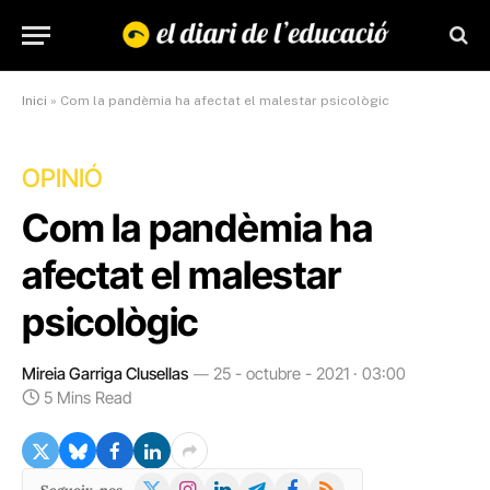
Inici
»
Com la pandèmia ha afectat el malestar psicològic
OPINIÓ
Com la pandèmia ha
afectat el malestar
psicològic
Mireia Garriga Clusellas
25 - octubre - 2021 · 03:00
5 Mins Read
X
Instagram
LinkedIn
Telegram
Facebook
RSS