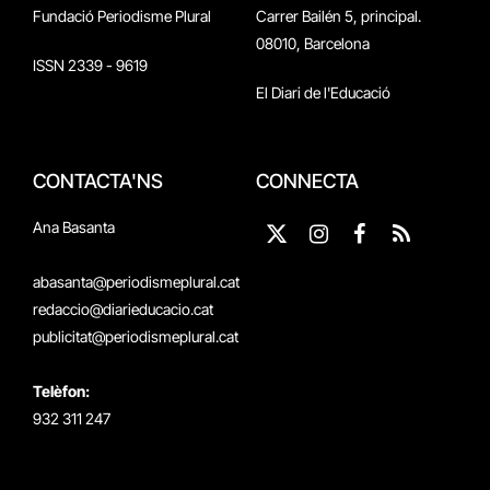
Fundació Periodisme Plural
Carrer Bailén 5, principal.
08010, Barcelona
ISSN 2339 - 9619
El Diari de l'Educació
CONTACTA'NS
CONNECTA
Ana Basanta
X
Instagram
Facebook
RSS
(Twitter)
abasanta@periodismeplural.cat
redaccio@diarieducacio.cat
publicitat@periodismeplural.cat
Telèfon:
932 311 247