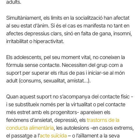
adults.
Simultàniament, els límits en la socialització han afectat
al seu estat d’ànim. Si és el cas es manifesta no tant en
afectes depressius clars, sinó en falta de gana, insomni,
irritabilitat o hiperactivitat.
Els adolescents, pel seu moment vital, no coneixen la
fórmula sense contacte. Necessiten del grup com a
suport per superar els ritus de pas i iniciar-se al món
adult (consums, sexualitat, amistat…).
Quan aquest suport no s’acompanya del contacte físic -
i se substitueix només per la virtualitat o pel contacte
més estret amb els progenitors- apareixen els
fenòmens d’ansietat, depressió, els
trastorns de la
conducta alimentària
, les autolesions -en casos extrems,
el passatge a l’
acte suïcida
– o l’aïllament a la seva