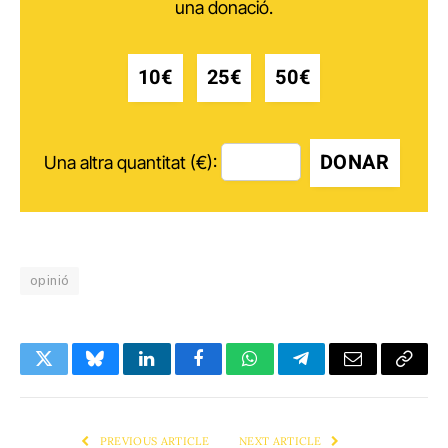
una donació.
10€
25€
50€
DONAR
Una altra quantitat (€):
opinió
Twitter
Bluesky
LinkedIn
Facebook
WhatsApp
Telegram
Email
Copy
Link
PREVIOUS ARTICLE
NEXT ARTICLE