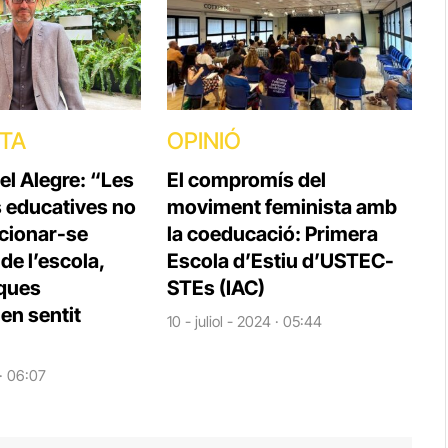
STA
OPINIÓ
el Alegre: “Les
El compromís del
s educatives no
moviment feminista amb
cionar-se
la coeducació: Primera
e l’escola,
Escola d’Estiu d’USTEC-
iques
STEs (IAC)
en sentit
10 - juliol - 2024 · 05:44
 · 06:07