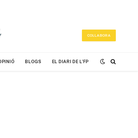
COL·LABORA
OPINIÓ
BLOGS
EL DIARI DE L’FP