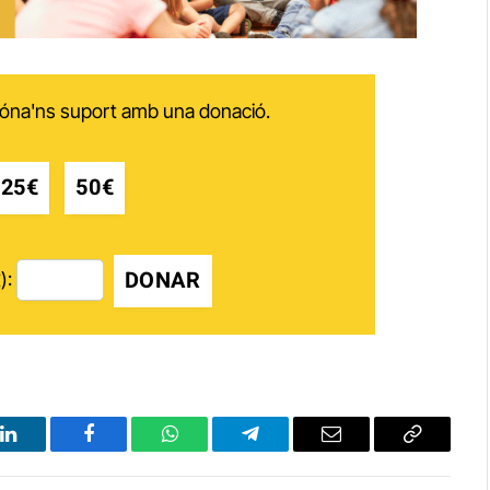
 dóna'ns suport amb una donació.
25€
50€
DONAR
):
LinkedIn
Facebook
WhatsApp
Telegram
Email
Copy
Link