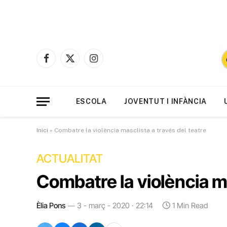
Facebook
X
Instagram
(Twitter)
ESCOLA
JOVENTUT I INFÀNCIA
Inici
»
Combatre la violència masclista a través del teatre
ACTUALITAT
Combatre la violència ma
Èlia Pons
3 - març - 2020 · 22:14
1 Min Read