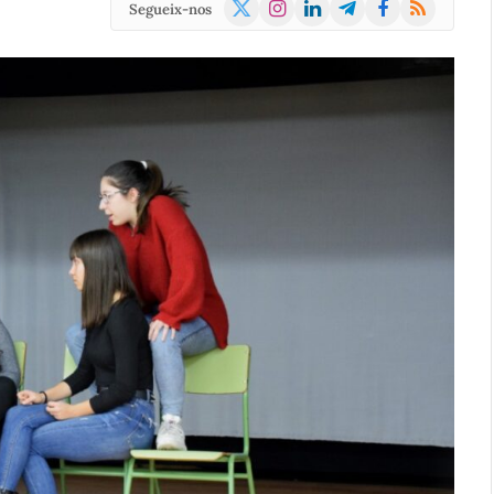
X
Instagram
LinkedIn
Telegram
Facebook
RSS
Segueix-nos
(Twitter)