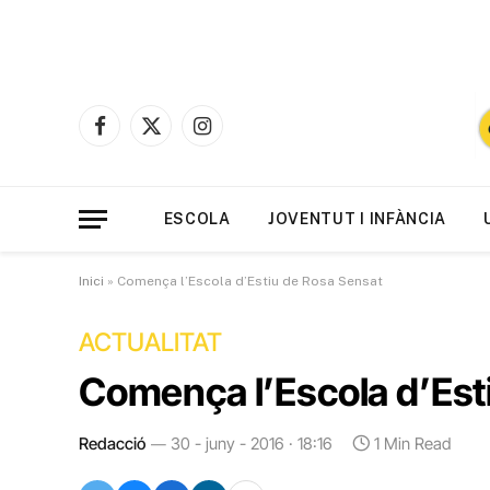
Facebook
X
Instagram
(Twitter)
ESCOLA
JOVENTUT I INFÀNCIA
Inici
»
Comença l’Escola d’Estiu de Rosa Sensat
ACTUALITAT
Comença l’Escola d’Est
Redacció
30 - juny - 2016 · 18:16
1 Min Read