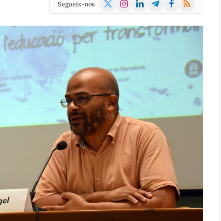
X
Instagram
LinkedIn
Telegram
Facebook
RSS
Segueix-nos
(Twitter)