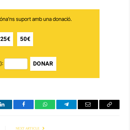
 dóna'ns suport amb una donació.
25€
50€
DONAR
):
LinkedIn
Facebook
WhatsApp
Telegram
Email
Copy
Link
NEXT ARTICLE