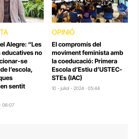
STA
OPINIÓ
el Alegre: “Les
El compromís del
s educatives no
moviment feminista amb
cionar-se
la coeducació: Primera
e l’escola,
Escola d’Estiu d’USTEC-
iques
STEs (IAC)
en sentit
10 - juliol - 2024 · 05:44
 · 06:07