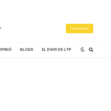
COL·LABORA
OPINIÓ
BLOGS
EL DIARI DE L’FP