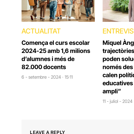
ACTUALITAT
ENTREVI
Comença el curs escolar
Miquel Àng
2024-25 amb 1,6 milions
trajectòrie
d’alumnes i més de
poden solu
82.000 docents
només des d
calen polít
6 - setembre - 2024 · 15:11
educatives 
ampli”
11 - juliol - 2024
LEAVE A REPLY