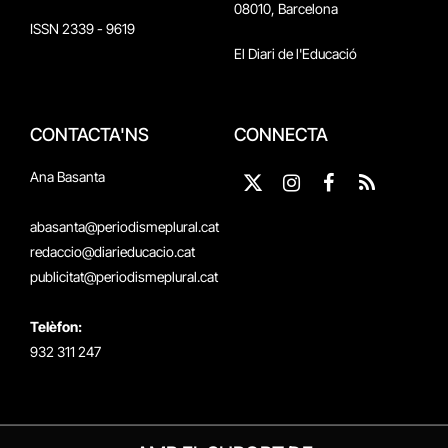
08010, Barcelona
ISSN 2339 - 9619
El Diari de l'Educació
CONTACTA'NS
CONNECTA
Ana Basanta
X
Instagram
Facebook
RSS
(Twitter)
abasanta@periodismeplural.cat
redaccio@diarieducacio.cat
publicitat@periodismeplural.cat
Telèfon:
932 311 247