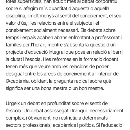
totes superficials, han acudit més al debat corporatiu
sobre si afegim m´s quantitat d’aquesta o aquella
disciplina, i molt menys al sentit del coneixement, el seu
valor d’ús, i les relacions entre el subjecte i el
coneixement socialment necessari. Els debats sobre
temps i espais acaben abans enfrontant a professorat i
famílies per l’horari, mentre s’absenta la qüestió d’un
projecte d’educació integral que pose en relació al barri,
la ciutat i l’escola. I les reformes en la formació docent
tenen més que veure amb les relacions de poder
desigual entre les àrees de coneixement a l’interior de
l’Acadèmia, oblidant la pregunta radical sobre què
significa ser una bona mestra o un bon mestre.
Urgeix un debat en profunditat sobre el sentit de
l’escola. Un debat assossegat i tranquil, necessàriament
complex, i òbviament, no restrictiu a determinats
sectors professionals, acadèmics i polítics. Si l’educació