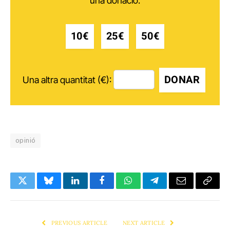
una donació.
10€
25€
50€
DONAR
Una altra quantitat (€):
opinió
Twitter
Bluesky
LinkedIn
Facebook
WhatsApp
Telegram
Email
Copy
Link
PREVIOUS ARTICLE
NEXT ARTICLE