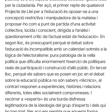
per la ciutadania. Per açò, el primer repte de qualsevol
Projecte de Llei per a l’educació és oposar-se a una
concepció restrictiva i manipuladora de la mateixa i
proposar-ho com a punt de partida d’una activitat
col·lectiva, lúcida i conscient, dirigida a l’anàlisi i
qüestionament crític de l’actual estat de l’educació». En
segon lloc, és preocupant perquè el debat sobre
l’educació és incompatible amb un calendari sotmès a la
lògica de l’electoralisme: pura patologia de la vella
política que dificulta enormement l’exercici de polítiques
reals de participació i construcció d’allò públic. En tercer
lloc, perquè els sabers que es posen en joc en el debat
sobre la educació pública no són sabers «tècnics», al
contrari responen a experiències, històries i relacions
diferents, totes elles socialment compromeses. I
recórrer a «experts» és una burda disfressa
legitimadora de la ideologia del grup d’experts i dels qui
ho han triat. Per açò em sembla que aquesta forma