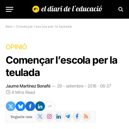
Inici
»
Començar l’escola per la teulada
OPINIÓ
Començar l’escola per la
teulada
Jaume Martínez Bonafé
29 - setembre - 2016 · 06:37
4 Mins Read
X
Instagram
LinkedIn
Telegram
Facebook
RSS
Segueix-nos
(Twitter)