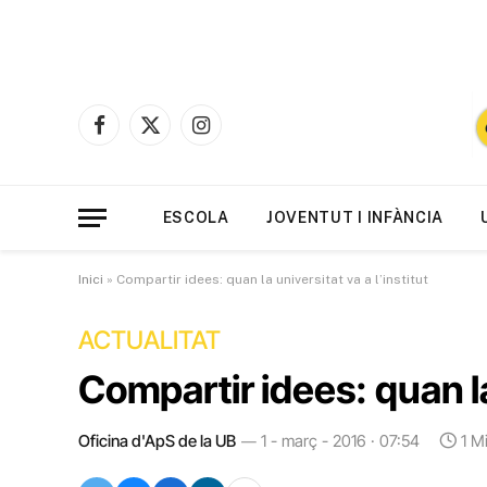
Facebook
X
Instagram
(Twitter)
ESCOLA
JOVENTUT I INFÀNCIA
Inici
»
Compartir idees: quan la universitat va a l’institut
ACTUALITAT
Compartir idees: quan la 
Oficina d'ApS de la UB
1 - març - 2016 · 07:54
1 M