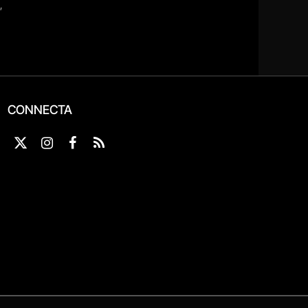
CONNECTA
X
Instagram
Facebook
RSS
(Twitter)