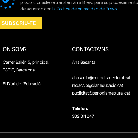
ON SOM?
CONTACTA'NS
Carrer Bailén 5, principal.
Ana Basanta
08010, Barcelona
abasanta@periodismeplural.cat
El Diari de l'Educació
redaccio@diarieducacio.cat
publicitat@periodismeplural.cat
Telèfon:
932 311 247