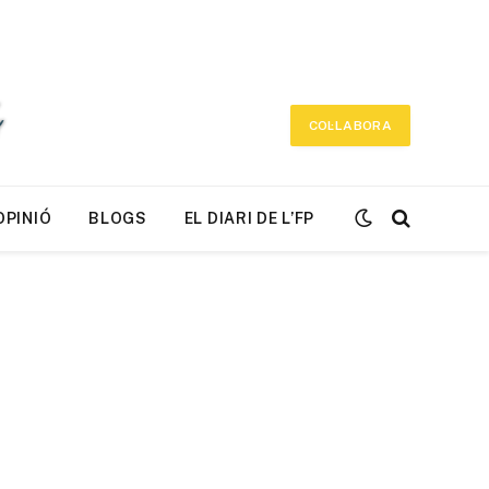
COL·LABORA
OPINIÓ
BLOGS
EL DIARI DE L’FP