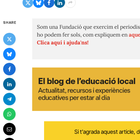
SHARE
Som una Fundació que exercim el periodis
ho podem fer sols, com expliquem en
aque
Clica aquí i ajuda'ns!
Si t'agrada aquest article,