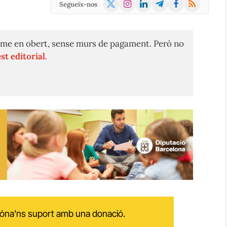
X
Instagram
LinkedIn
Telegram
Facebook
RSS
Segueix-nos
(Twitter)
me en obert, sense murs de pagament. Però no
st editorial.
 dóna'ns suport amb una donació.