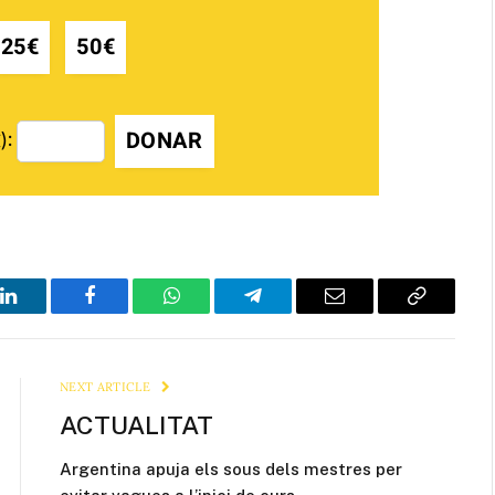
25€
50€
DONAR
):
LinkedIn
Facebook
WhatsApp
Telegram
Email
Copy
Link
NEXT ARTICLE
ACTUALITAT
Argentina apuja els sous dels mestres per