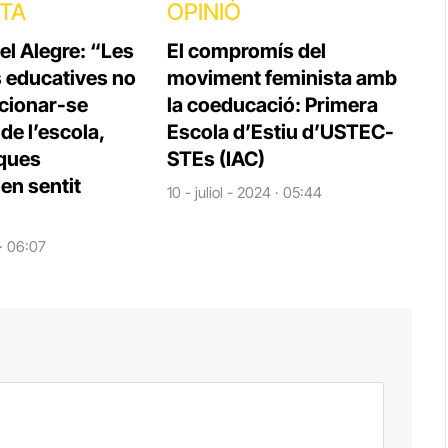
STA
OPINIÓ
el Alegre: “Les
El compromís del
s educatives no
moviment feminista amb
cionar-se
la coeducació: Primera
e l’escola,
Escola d’Estiu d’USTEC-
iques
STEs (IAC)
en sentit
10 - juliol - 2024 · 05:44
 · 06:07