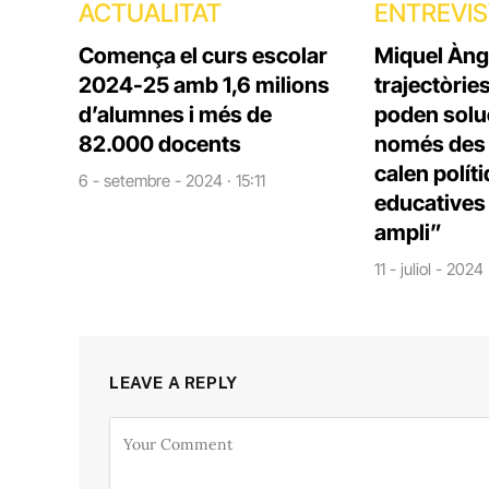
ACTUALITAT
ENTREVI
Comença el curs escolar
Miquel Àng
2024-25 amb 1,6 milions
trajectòrie
d’alumnes i més de
poden solu
82.000 docents
només des d
calen polít
6 - setembre - 2024 · 15:11
educatives 
ampli”
11 - juliol - 2024
LEAVE A REPLY