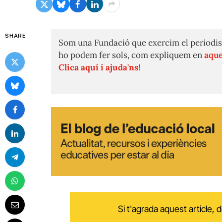
SHARE
Som una Fundació que exercim el periodis
ho podem fer sols, com expliquem en
aque
Clica aquí i ajuda'ns!
Si t'agrada aquest article,