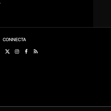
CONNECTA
X
Instagram
Facebook
RSS
(Twitter)