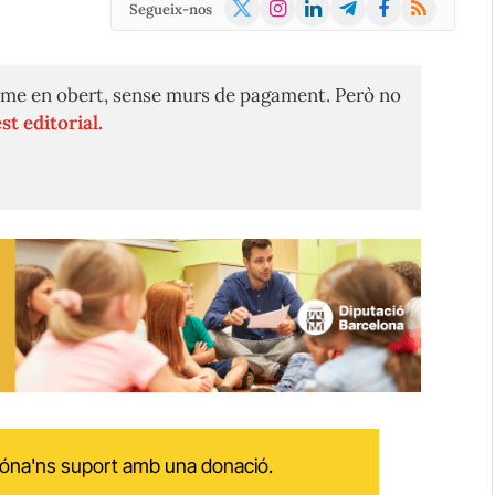
X
Instagram
LinkedIn
Telegram
Facebook
RSS
Segueix-nos
(Twitter)
me en obert, sense murs de pagament. Però no
st editorial.
 dóna'ns suport amb una donació.