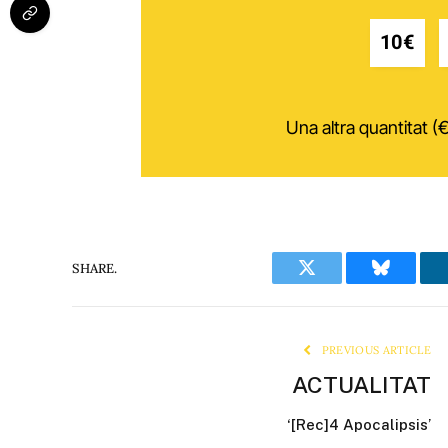
10€
Una altra quantitat (€
SHARE.
Twitter
Bluesky
PREVIOUS ARTICLE
ACTUALITAT
‘[Rec]4 Apocalipsis’