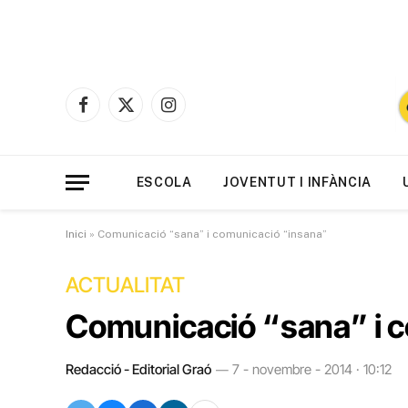
Facebook
X
Instagram
(Twitter)
ESCOLA
JOVENTUT I INFÀNCIA
Inici
»
Comunicació “sana” i comunicació “insana”
ACTUALITAT
Comunicació “sana” i 
Redacció - Editorial Graó
7 - novembre - 2014 · 10:12