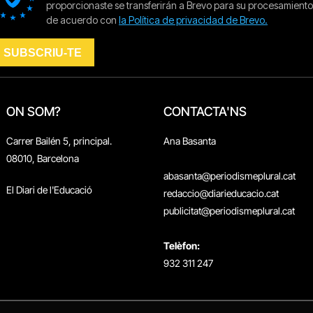
ON SOM?
CONTACTA'NS
Carrer Bailén 5, principal.
Ana Basanta
08010, Barcelona
abasanta@periodismeplural.cat
El Diari de l'Educació
redaccio@diarieducacio.cat
publicitat@periodismeplural.cat
Telèfon:
932 311 247