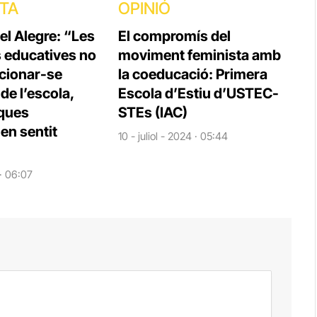
STA
OPINIÓ
el Alegre: “Les
El compromís del
s educatives no
moviment feminista amb
cionar-se
la coeducació: Primera
e l’escola,
Escola d’Estiu d’USTEC-
iques
STEs (IAC)
en sentit
10 - juliol - 2024 · 05:44
 · 06:07