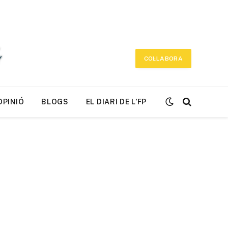
COL·LABORA
OPINIÓ
BLOGS
EL DIARI DE L’FP