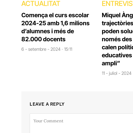
ACTUALITAT
ENTREVI
Comença el curs escolar
Miquel Àng
2024-25 amb 1,6 milions
trajectòrie
d’alumnes i més de
poden solu
82.000 docents
només des d
calen polít
6 - setembre - 2024 · 15:11
educatives 
ampli”
11 - juliol - 2024
LEAVE A REPLY