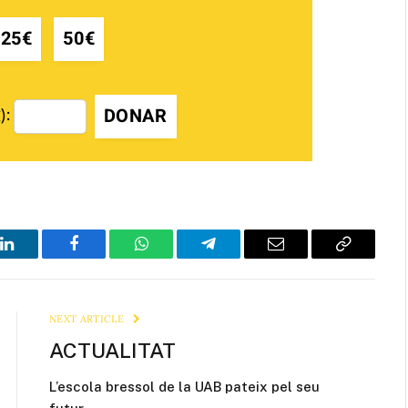
25€
50€
DONAR
):
LinkedIn
Facebook
WhatsApp
Telegram
Email
Copy
Link
NEXT ARTICLE
ACTUALITAT
L’escola bressol de la UAB pateix pel seu