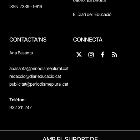
08010, Barcelona
ISSN 2339 - 9619
El Diari de l'Educació
CONTACTA'NS
CONNECTA
Ana Basanta
X
Instagram
Facebook
RSS
(Twitter)
abasanta@periodismeplural.cat
redaccio@diarieducacio.cat
publicitat@periodismeplural.cat
Telèfon:
932 311 247
AMB EL SUPORT DE