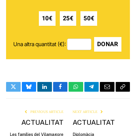
10€
25€
50€
DONAR
Una altra quantitat (€):
Twitter
Bluesky
LinkedIn
Facebook
WhatsApp
Telegram
Email
Copy
Link
PREVIOUS ARTICLE
NEXT ARTICLE
ACTUALITAT
ACTUALITAT
Les famílies del Vilamagore
Diplomàcia