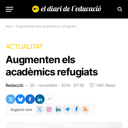
Inici
»
Augmenten els acadèmics refugiats
ACTUALITAT
Augmenten els
acadèmics refugiats
Redacció
20 - novembre - 2014 · 07:39
1 Min Read
X
Instagram
LinkedIn
Telegram
Facebook
RSS
Segueix-nos
(Twitter)