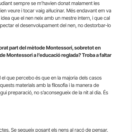
estudiant sempre se m’havien donat malament les
n veure i tocar vaig al·lucinar. Més endavant em va
a idea que el nen neix amb un mestre intern, i que cal
spectar el desenvolupament del nen, no destorbar-lo
orat part del mètode Montessori, sobretot en
a de Montessori a l’educació reglada? Troba a faltar
el que percebo és que en la majoria dels casos
quests materials amb la filosofia i la manera de
ngui preparació, no s’aconsegueix de la nit al dia. És
ctes. Se segueix posant els nens al racó de pensar,