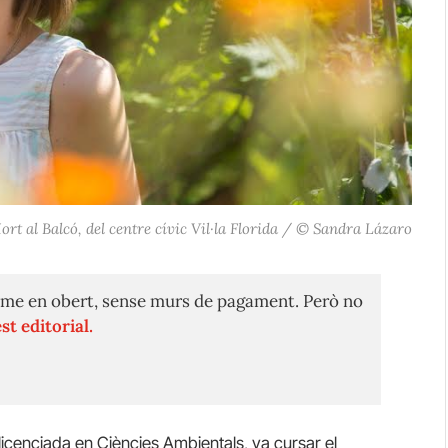
Hort al Balcó, del centre cívic Vil·la Florida / © Sandra Lázaro
me en obert, sense murs de pagament. Però no
st editorial.
llicenciada en Ciències Ambientals, va cursar el