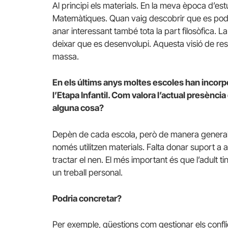
Al principi els materials. En la meva època d’
Matemàtiques. Quan vaig descobrir que es podie
anar interessant també tota la part filosòfica. L
deixar que es desenvolupi. Aquesta visió de re
massa.
En els últims anys moltes escoles han incorp
l’Etapa Infantil. Com valora l’actual presènci
alguna cosa?
Depèn de cada escola, però de manera general 
només utilitzen materials. Falta donar suport a a
tractar el nen. El més important és que l’adult ti
un treball personal.
Podria concretar?
Per exemple, qüestions com gestionar els confli