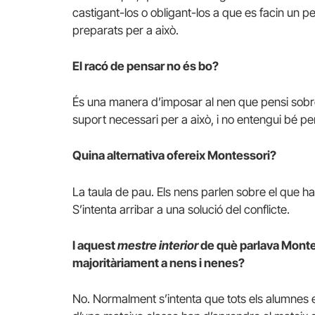
castigant-los o obligant-los a que es facin un 
preparats per a això.
El racó de pensar no és bo?
És una manera d’imposar al nen que pensi sobre
suport necessari per a això, i no entengui bé per
Quina alternativa ofereix Montessori?
La taula de pau. Els nens parlen sobre el que ha
S’intenta arribar a una solució del conflicte.
I aquest
mestre interior
de què parlava Montes
majoritàriament a nens i nenes?
No. Normalment s’intenta que tots els alumnes e