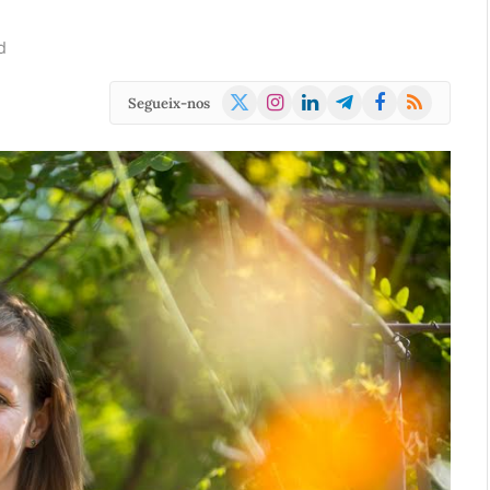
d
X
Instagram
LinkedIn
Telegram
Facebook
RSS
Segueix-nos
(Twitter)