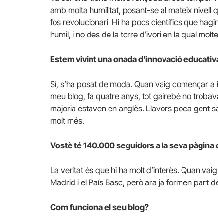
amb molta humilitat, posant-se al mateix nivell q
fos revolucionari. Hi ha pocs científics que hag
humil, i no des de la torre d’ivori en la qual mo
Estem vivint una onada d’innovació educativa
Sí, s’ha posat de moda. Quan vaig començar a i
meu blog, fa quatre anys, tot gairebé no trobava
majoria estaven en anglès. Llavors poca gent sa
molt més.
Vostè té 140.000 seguidors a la seva pàgina 
La veritat és que hi ha molt d’interès. Quan va
Madrid i el País Basc, però ara ja formen part d
Com funciona el seu blog?