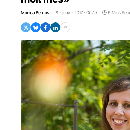
Mònica Bergós
8 - juny - 2017 · 06:19
9 Mins Rea