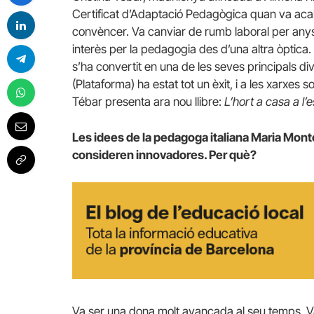
Certificat d’Adaptació Pedagògica quan va acaba
convèncer. Va canviar de rumb laboral per any
interès per la pedagogia des d’una altra òptica.
s’ha convertit en una de les seves principals div
(Plataforma) ha estat tot un èxit, i a les xarxe
Tébar presenta ara nou llibre:
L’hort a casa a l’e
Les idees de la pedagoga italiana Maria Monte
consideren innovadores. Per què?
Va ser una dona molt avançada al seu temps. Va