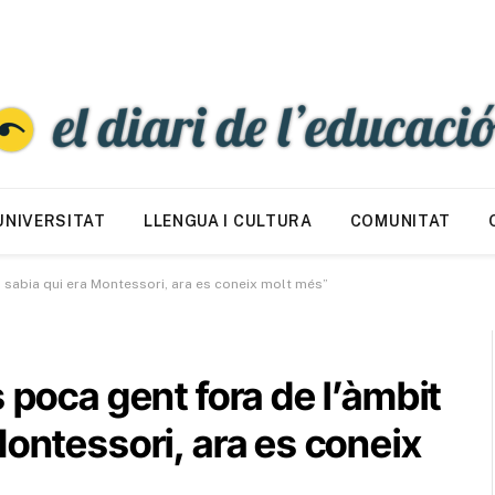
UNIVERSITAT
LLENGUA I CULTURA
COMUNITAT
u sabia qui era Montessori, ara es coneix molt més”
 poca gent fora de l’àmbit
Montessori, ara es coneix