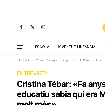
Facebook
X
Instagram
(Twitter)
ESCOLA
JOVENTUT I INFÀNCIA
Inici
»
Cristina Tébar: “Fa anys poca gent fora de l’àmbit educati
ENTREVISTA
Cristina Tébar: «Fa anys
educatiu sabia qui era 
molt més»