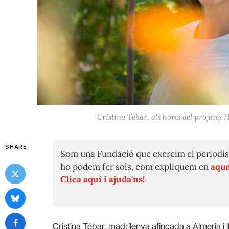
Cristina Tébar, als horts del projecte 
SHARE
Som una Fundació que exercim el periodis
ho podem fer sols, com expliquem en
aque
Clica aquí i ajuda'ns!
Cristina Tébar, madrilenya afincada a Almeria i 