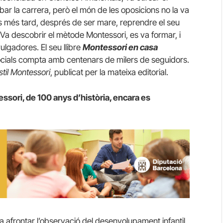
r la carrera, però el món de les oposicions no la va
s més tard, després de ser mare, reprendre el seu
 Va descobrir el mètode Montessori, es va formar, i
ulgadores. El seu llibre
Montessori en casa
s socials compta amb centenars de milers de seguidors.
stil Montessori
, publicat per la mateixa editorial.
ssori, de 100 anys d’història, encara es
 afrontar l’observació del desenvolupament infantil