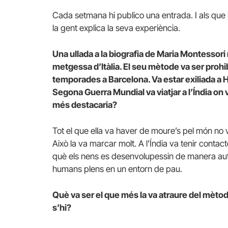
Cada setmana hi publico una entrada. I als que h
la gent explica la seva experiència.
Una ullada a la biografia de Maria Montessori
metgessa d’Itàlia. El seu mètode va ser prohibit
temporades a Barcelona. Va estar exiliada a H
Segona Guerra Mundial va viatjar a l’Índia on
més destacaria?
Tot el que ella va haver de moure’s pel món no va
Això la va marcar molt. A l’Índia va tenir cont
què els nens es desenvolupessin de manera au
humans plens en un entorn de pau.
Què va ser el que més la va atraure del mèt
s’hi?