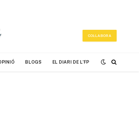
COL·LABORA
OPINIÓ
BLOGS
EL DIARI DE L’FP