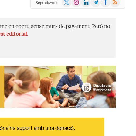
X
Instagram
LinkedIn
Telegram
Facebook
RSS
Segueix-nos
(Twitter)
me en obert, sense murs de pagament. Però no
st editorial.
 dóna'ns suport amb una donació.