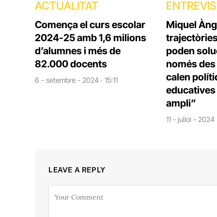
ACTUALITAT
ENTREVI
Comença el curs escolar
Miquel Àng
2024-25 amb 1,6 milions
trajectòrie
d’alumnes i més de
poden solu
82.000 docents
només des d
calen polít
6 - setembre - 2024 · 15:11
educatives 
ampli”
11 - juliol - 2024
LEAVE A REPLY