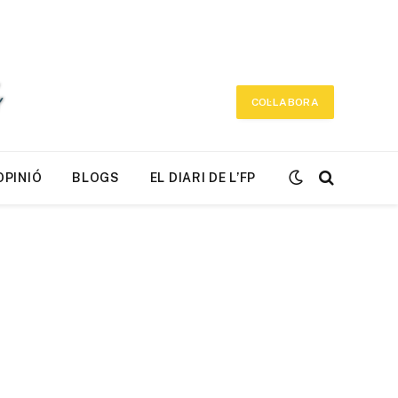
COL·LABORA
OPINIÓ
BLOGS
EL DIARI DE L’FP