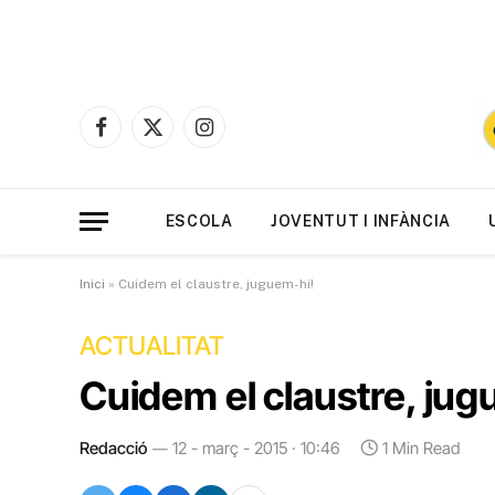
Facebook
X
Instagram
(Twitter)
ESCOLA
JOVENTUT I INFÀNCIA
Inici
»
Cuidem el claustre, juguem-hi!
ACTUALITAT
Cuidem el claustre, jug
Redacció
12 - març - 2015 · 10:46
1 Min Read