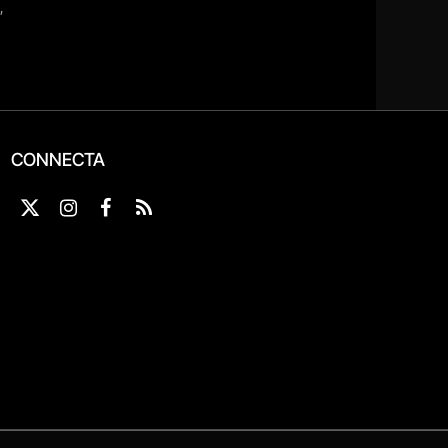
CONNECTA
X
Instagram
Facebook
RSS
(Twitter)