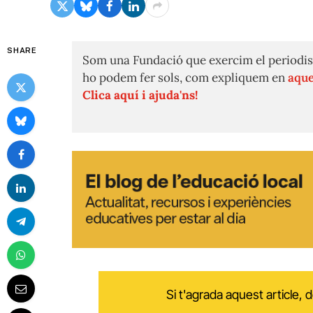
SHARE
Som una Fundació que exercim el periodis
ho podem fer sols, com expliquem en
aque
Clica aquí i ajuda'ns!
Si t'agrada aquest article,