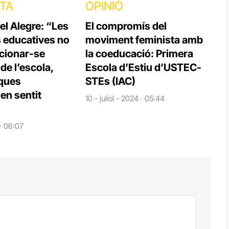
STA
OPINIÓ
el Alegre: “Les
El compromís del
s educatives no
moviment feminista amb
cionar-se
la coeducació: Primera
e l’escola,
Escola d’Estiu d’USTEC-
iques
STEs (IAC)
en sentit
10 - juliol - 2024 · 05:44
 · 06:07