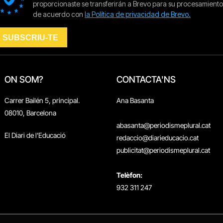
ON SOM?
CONTACTA'NS
Carrer Bailén 5, principal.
Ana Basanta
08010, Barcelona
abasanta@periodismeplural.cat
El Diari de l'Educació
redaccio@diarieducacio.cat
publicitat@periodismeplural.cat
Telèfon:
932 311 247