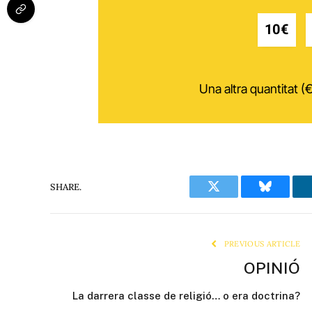
10€
Una altra quantitat (€
SHARE.
Twitter
Bluesky
PREVIOUS ARTICLE
OPINIÓ
La darrera classe de religió… o era doctrina?