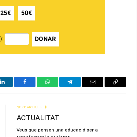
25€
50€
DONAR
):
LinkedIn
Facebook
WhatsApp
Telegram
Email
Copy
Link
NEXT ARTICLE
ACTUALITAT
Veus que pensen una educació per a