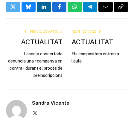
Twitter
Bluesky
LinkedIn
Facebook
WhatsApp
Telegram
Email
Copy
Link
PREVIOUS ARTICLE
NEXT ARTICLE
ACTUALITAT
ACTUALITAT
L’escola concertada
Els compositors entren a
denuncia una «campanya en
l’aula
contra» durant el procés de
preinscripcions
Sandra Vicente
X
(Twitter)