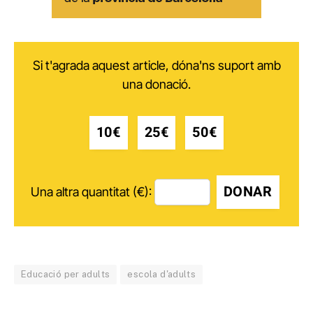
Si t'agrada aquest article, dóna'ns suport amb
una donació.
10€
25€
50€
DONAR
Una altra quantitat (€):
Educació per adults
escola d'adults