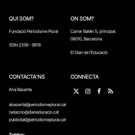
QUI SOM?
ON SOM?
Fundació Periodisme Plural
Carrer Bailén 5, principal.
08010, Barcelona
ISSN 2339 - 9619
El Diari de l'Educació
CONTACTA'NS
CONNECTA
Ana Basanta
X
Instagram
Facebook
RSS
(Twitter)
abasanta@periodismeplural.cat
redaccio@diarieducacio.cat
publicitat@periodismeplural.cat
Telèfon: