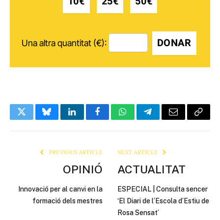
10€
25€
50€
DONAR
Una altra quantitat (€):
Twitter
Bluesky
LinkedIn
Facebook
WhatsApp
Telegram
Email
Copy
Link
PREVIOUS ARTICLE
NEXT ARTICLE
OPINIÓ
ACTUALITAT
Innovació per al canvi en la
ESPECIAL | Consulta sencer
formació dels mestres
‘El Diari de l’Escola d’Estiu de
Rosa Sensat’