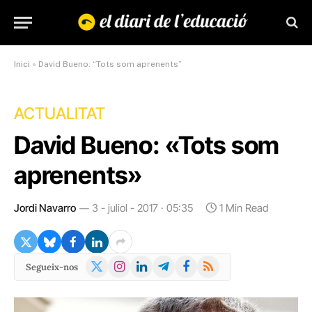
Inici
»
David Bueno: “Tots som aprenents”
ACTUALITAT
David Bueno: «Tots som
aprenents»
Jordi Navarro
3 - juliol - 2017 · 05:35
1 Min Read
X
Instagram
LinkedIn
Telegram
Facebook
RSS
Segueix-nos
(Twitter)