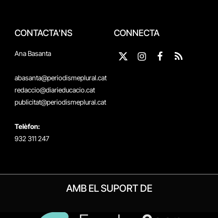
CONTACTA'NS
CONNECTA
Ana Basanta
X
Instagram
Facebook
RSS
(Twitter)
abasanta@periodismeplural.cat
redaccio@diarieducacio.cat
publicitat@periodismeplural.cat
Telèfon:
932 311 247
AMB EL SUPORT DE