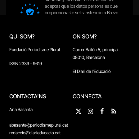
QUI SOM?
ON SOM?
Fundació Periodisme Plural
Carrer Bailén 5, principal.
08010, Barcelona
ISSN 2339 - 9619
El Diari de l'Educació
CONTACTA'NS
CONNECTA
Ana Basanta
X
Instagram
Facebook
RSS
(Twitter)
abasanta@periodismeplural.cat
redaccio@diarieducacio.cat