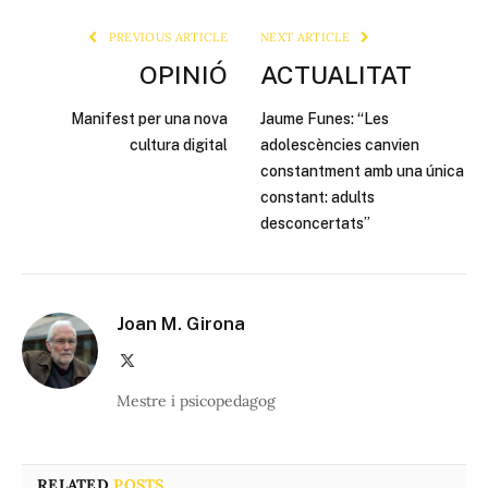
PREVIOUS ARTICLE
NEXT ARTICLE
OPINIÓ
ACTUALITAT
Manifest per una nova
Jaume Funes: “Les
cultura digital
adolescències canvien
constantment amb una única
constant: adults
desconcertats”
Joan M. Girona
X
(Twitter)
Mestre i psicopedagog
RELATED
POSTS