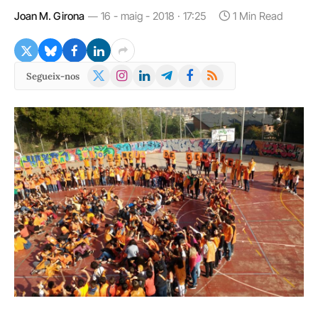
Joan M. Girona
16 - maig - 2018 · 17:25
1 Min Read
X
Instagram
LinkedIn
Telegram
Facebook
RSS
Segueix-nos
(Twitter)