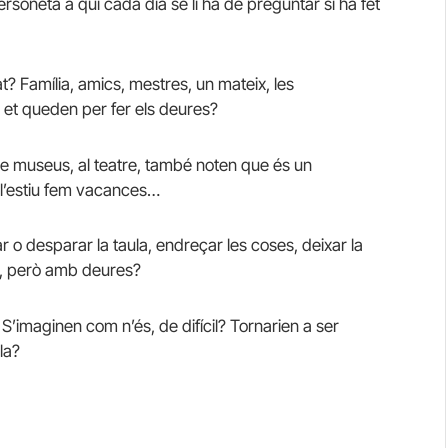
oneta a qui cada dia se li ha de preguntar si ha fet
? Família, amics, mestres, un mateix, les
 et queden per fer els deures?
e museus, al teatre, també noten que és un
 l’estiu fem vacances…
 o desparar la taula, endreçar les coses, deixar la
el, però amb deures?
S’imaginen com n’és, de difícil? Tornarien a ser
la?