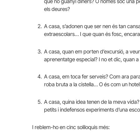
que no guanyi diners? O només sóc una pers
els deures?
A casa, s’adonen que ser nen és tan cansat
extraescolars… I que quan és fosc, encara
A casa, quan em porten d’excursió, a veur
aprenentatge especial? I no et dic, quan a
A casa, em toca fer serveis? Com ara parar
roba bruta a la cistella… O és com un hot
A casa, quina idea tenen de la meva vida? 
petits i indefensos experiments d’una esco
I reblem-ho en cinc soliloquis més: