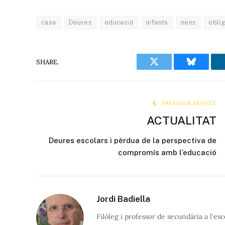
casa
Deures
educació
infants
nens
obli
SHARE.
Twitter
Bluesky
PREVIOUS ARTICLE
ACTUALITAT
Deures escolars i pèrdua de la perspectiva de
compromís amb l’educació
Jordi Badiella
Filòleg i professor de secundària a l'e