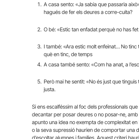
A casa sento: «Ja sabia que passaria això
hagués de fer els deures a corre-cuita?
O bé: «Estic tan enfadat perquè no has fet 
I també: «Ara estic molt enfeinat… No tinc t
què en tinc, de temps
A casa també sento: «Com ha anat, a l’es
Però mai he sentit: «No és just que tinguis
justa.
Si ens escalféssim al foc dels professionals qu
decantar per posar deures o no posar-ne, amb t
apunto una idea no exempta de complexitat en l
o la seva supressió haurien de comportar una d
d’escoltar alumnes i famílies. Aquest criteri haur