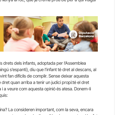
drets dels infants, adoptada per l’Assemblea
gú s’espanti), diu que l’infant té dret al descans, al
vint fan difícils de complir. Sense deixar aquesta
́ dret quan arriba a tenir un judici propi:té el dret
cta i a veure com aquesta opinió és atesa. Donem-li
quis:
ina? La consideren important, com la seva, encara