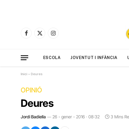
Facebook
X
Instagram
(Twitter)
ESCOLA
JOVENTUT I INFÀNCIA
Inici
»
Deures
OPINIÓ
Deures
Jordi Badiella
26 - gener - 2016 · 08:32
3 Mins R