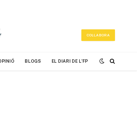
COL·LABORA
OPINIÓ
BLOGS
EL DIARI DE L’FP