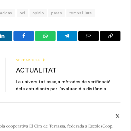
gacions
oci
opinió
pares
temps lliure
LinkedIn
Facebook
WhatsApp
Telegram
Email
Copy
Link
NEXT ARTICLE
ACTUALITAT
La universitat assaja mètodes de verificació
dels estudiants per l’avaluació a distància
X
(Twitte
scola cooperativa El Cim de Terrassa, federada a EscolesCoop.