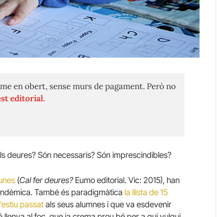
me en obert, sense murs de pagament. Però no
st editorial.
m els deures? Són necessaris? Són imprescindibles?
unes
(
Cal fer deures?
Eumo editorial. Vic: 2015), han
ó endèmica. També és paradigmàtica
la llista de 15
’estiu passat
als seus alumnes i que va esdevenir
é llenya al foc, que ja crema prou bé per a qui vulgui