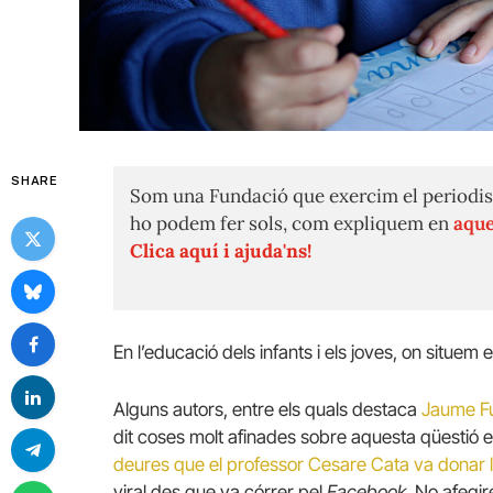
SHARE
Som una Fundació que exercim el periodis
ho podem fer sols, com expliquem en
aque
Clica aquí i ajuda'ns!
En l’educació dels infants i els joves, on situe
Alguns autors, entre els quals destaca
Jaume F
dit coses molt afinades sobre aquesta qüesti
deures que el professor Cesare Cata va donar l
viral des que va córrer pel
Facebook
. No afegir