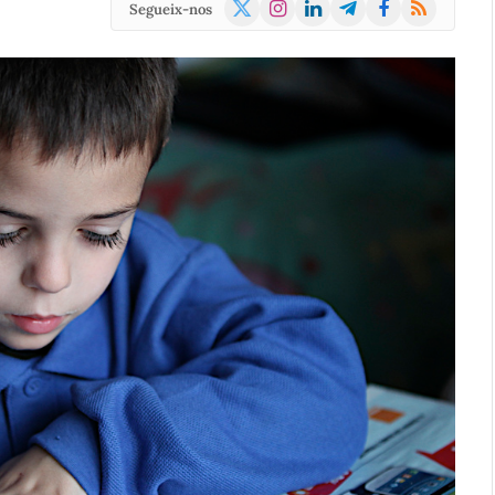
X
Instagram
LinkedIn
Telegram
Facebook
RSS
Segueix-nos
(Twitter)