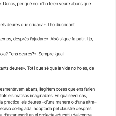
». Doncs, per què no m’ho feien veure abans que
els deures que cridaria». I ho diucridant.
emps, després t’ajudaré». Això sí que fa patir. I jo,
cola? Tens deures?». Sempre igual.
 tants deures». Tot i que sé que la vida no ho és, de
e esmentàvem abans, llegiríem coses que ens farien
ots els matisos imaginables. En qualsevol cas,
a pràctica: els deures –d’una manera o d’una altra–
ecisió col·legiada, adoptada pel claustre després
ia d’estar escrit en el projecte educatiu del centre