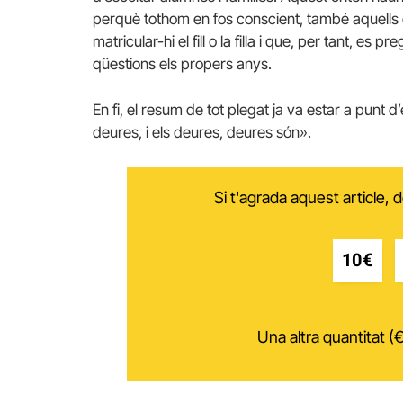
perquè tothom en fos conscient, també aquells qu
matricular-hi el fill o la filla i que, per tant, es 
qüestions els propers anys.
En fi, el resum de tot plegat ja va estar a punt 
deures, i els deures, deures són».
Si t'agrada aquest article,
10€
Una altra quantitat (€