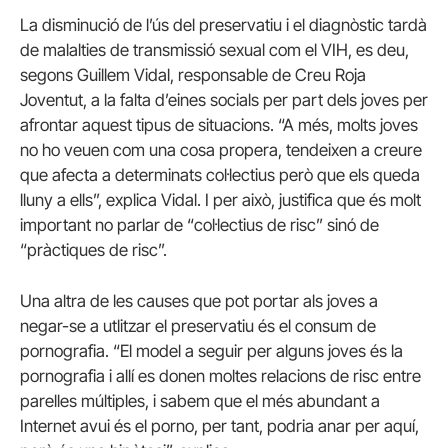
La disminució de l’ús del preservatiu i el diagnòstic tardà
de malalties de transmissió sexual com el VIH, es deu,
segons Guillem Vidal, responsable de Creu Roja
Joventut, a la falta d’eines socials per part dels joves per
afrontar aquest tipus de situacions. “A més, molts joves
no ho veuen com una cosa propera, tendeixen a creure
que afecta a determinats col·lectius però que els queda
lluny a ells”, explica Vidal. I per això, justifica que és molt
important no parlar de “col·lectius de risc” sinó de
“pràctiques de risc”.
Una altra de les causes que pot portar als joves a
negar-se a utlitzar el preservatiu és el consum de
pornografia. “El model a seguir per alguns joves és la
pornografia i allí es donen moltes relacions de risc entre
parelles múltiples, i sabem que el més abundant a
Internet avui és el porno, per tant, podria anar per aquí,