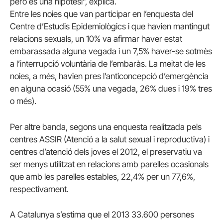
però és una hipòtesi”, explica.
Entre les noies que van participar en l’enquesta del
Centre d’Estudis Epidemiològics i que havien mantingut
relacions sexuals, un 10% va afirmar haver estat
embarassada alguna vegada i un 7,5% haver-se sotmès
a l’interrupció voluntària de l’embaràs. La meitat de les
noies, a més, havien pres l’anticoncepció d’emergència
en alguna ocasió (55% una vegada, 26% dues i 19% tres
o més).
Per altre banda, segons una enquesta realitzada pels
centres ASSIR (Atenció a la salut sexual i reproductiva) i
centres d’atenció dels joves el 2012, el preservatiu va
ser menys utilitzat en relacions amb parelles ocasionals
que amb les parelles estables, 22,4% per un 77,6%,
respectivament.
A Catalunya s’estima que el 2013 33.600 persones