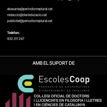
X
Instagram
Facebook
RSS
(Twitter)
abasanta@periodismeplural.cat
redaccio@diarieducacio.cat
publicitat@periodismeplural.cat
Telèfon:
932 311 247
AMB EL SUPORT DE