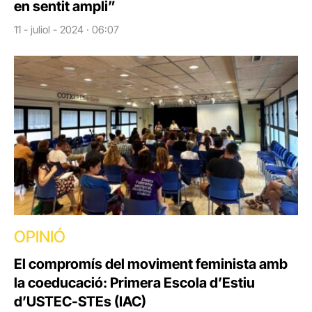
en sentit ampli”
11 - juliol - 2024 · 06:07
OPINIÓ
El compromís del moviment feminista amb
la coeducació: Primera Escola d’Estiu
d’USTEC-STEs (IAC)