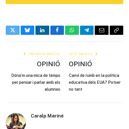
Twitter
Bluesky
LinkedIn
Facebook
WhatsApp
Telegram
Email
Copy
Link
PREVIOUS ARTICLE
NEXT ARTICLE
OPINIÓ
OPINIÓ
Dóna’m una mica de temps
Canvi de rumb en la política
per pensar i parlar amb els
educativa dels EUA? Potser
alumnes
no tant
Caralp Mariné