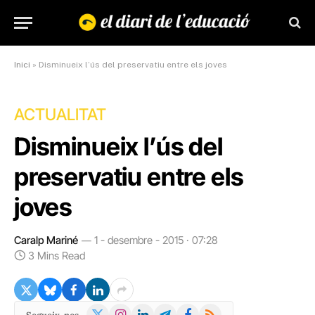
Inici
»
Disminueix l’ús del preservatiu entre els joves
ACTUALITAT
Disminueix l’ús del
preservatiu entre els
joves
Caralp Mariné
1 - desembre - 2015 · 07:28
3 Mins Read
X
Instagram
LinkedIn
Telegram
Facebook
RSS