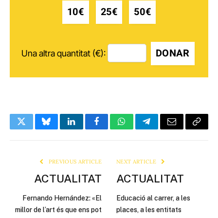
10€
25€
50€
DONAR
Una altra quantitat (€):
Twitter
Bluesky
LinkedIn
Facebook
WhatsApp
Telegram
Email
Copy
Link
PREVIOUS ARTICLE
NEXT ARTICLE
ACTUALITAT
ACTUALITAT
Fernando Hernández: «El
Educació al carrer, a les
millor de l’art és que ens pot
places, a les entitats