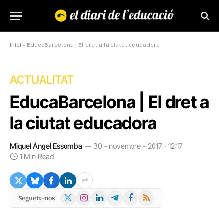
Inici
»
EducaBarcelona | El dret a la ciutat educadora
ACTUALITAT
EducaBarcelona | El dret a
la ciutat educadora
Miquel Àngel Essomba
30 - novembre - 2017 · 12:17
1 Min Read
X
Instagram
LinkedIn
Telegram
Facebook
RSS
Segueix-nos
(Twitter)