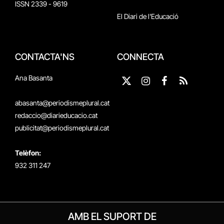
ISSN 2339 - 9619
El Diari de l'Educació
CONTACTA'NS
CONNECTA
Ana Basanta
X
Instagram
Facebook
RSS
(Twitter)
abasanta@periodismeplural.cat
redaccio@diarieducacio.cat
publicitat@periodismeplural.cat
Telèfon:
932 311 247
AMB EL SUPORT DE