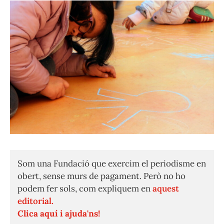
Som una Fundació que exercim el periodisme en
obert, sense murs de pagament. Però no ho
podem fer sols, com expliquem en
aquest
editorial.
Clica aquí i ajuda'ns!