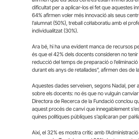
dificultat per a aplicar-los el fet que aquestes in
64% afirmen voler més innovació als seus centr
l’alumnat (50%), treball col·laboratiu amb el 
individualitzat (30%).
Ara bé, hi ha una evident manca de recursos pe
és que el 42% dels docents consideren no tenir 
reducció del temps de preparació o l’eliminació
durant els anys de retallades”, afirmen des de l
Aquestes dades serveixen, segons Nadal, per a
sobre els docents: no és que no vulguin canviar
Directora de Recerca de la Fundació conclou 
aquest procés de canvi que innegablement s’està
quines polítiques públiques s’aplicaran per pal·li
Així, el 32% es mostra crític amb l’Administraci