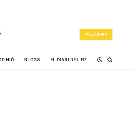
COL·LABORA
OPINIÓ
BLOGS
EL DIARI DE L’FP