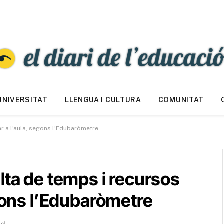
UNIVERSITAT
LLENGUA I CULTURA
COMUNITAT
r a l’aula, segons l’Edubaròmetre
lta de temps i recursos
egons l’Edubaròmetre