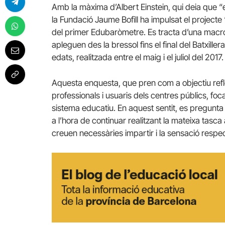
Amb la màxima d’Albert Einstein, qui deia que “
la Fundació Jaume Bofill ha impulsat el projecte 
del primer Edubaròmetre. Es tracta d’una macr
apleguen des la bressol fins el final del Batxiller
edats, realitzada entre el maig i el juliol del 2017.
Aquesta enquesta, que pren com a objectiu reflex
professionals i usuaris dels centres públics, foca
sistema educatiu. En aquest sentit, es pregunta so
a l’hora de continuar realitzant la mateixa ta
creuen necessàries impartir i la sensació respe