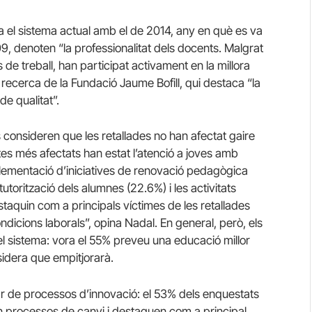
el sistema actual amb el de 2014, any en què es va
, denoten “la professionalitat dels docents. Malgrat
de treball, han participat activament en la millora
 recerca de la Fundació Jaume Bofill, qui destaca “la
de qualitat”.
consideren que les retallades no han afectat gaire
tes més afectats han estat l’atenció a joves amb
plementació d’iniciatives de renovació pedagògica
tutorització dels alumnes (22.6%) i les activitats
staquin com a principals víctimes de les retallades
ndicions laborals”, opina Nadal. En general, però, els
l sistema: vora el 55% preveu una educació millor
idera que empitjorarà.
lar de processos d’innovació: el 53% dels enquestats
n processos de canvi i destaquen com a principal