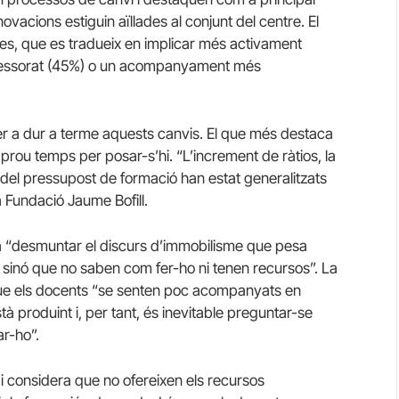
novacions estiguin aïllades al conjunt del centre. El
es, que es tradueix en implicar més activament
professorat (45%) o un acompanyament més
r a dur a terme aquests canvis. El que més destaca
prou temps per posar-s’hi. “L’increment de ràtios, la
 del pressupost de formació han estat generalitzats
a Fundació Jaume Bofill.
 “desmuntar el discurs d’immobilisme que pesa
 sinó que no saben com fer-ho ni tenen recursos”. La
que els docents “se senten poc acompanyats en
 produint i, per tant, és inevitable preguntar-se
ar-ho”.
ó i considera que no ofereixen els recursos