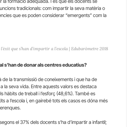
r la formació adequada. I és que els docents se
funcions tradicionals: com impartir la seva matèria o
petències que es poden considerar “emergents” com la
l’èxit que s’han d’impartir a l’escola | Edubaròmetre 2018
al s’han de donar als centres educatius?
à de la transmissió de coneixements i que ha de
t a la seva vida. Entre aquests valors es destaca
els hàbits de treball i l’esforç (48,6%). També es
s a l’escola i, en gairebé tots els casos es dóna més
merenques.
 segons el 37% dels docents s’ha d’impartir a infantil;