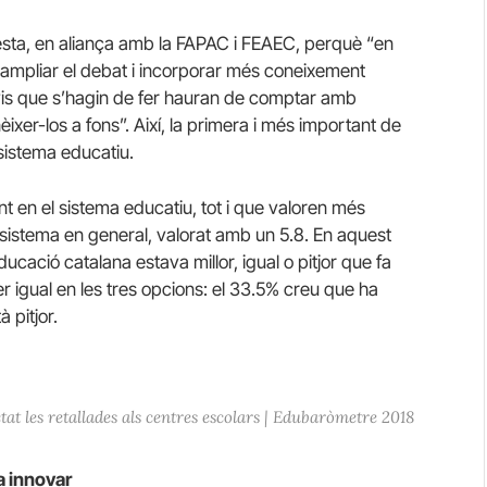
esta, en aliança amb la FAPAC i FEAEC, perquè “en
l ampliar el debat i incorporar més coneixement
nvis que s’hagin de fer hauran de comptar amb
nèixer-los a fons”. Així, la primera i més important de
sistema educatiu.
ant en el sistema educatiu, tot i que valoren més
l sistema en general, valorat amb un 5.8. En aquest
ucació catalana estava millor, igual o pitjor que fa
r igual en les tres opcions: el 33.5% creu que ha
 pitjor.
at les retallades als centres escolars | Edubaròmetre 2018
 a innovar