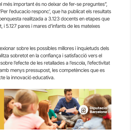
el més important és no deixar de fer-se preguntes”,
‘Per l’educacio responc’, que ha publicat els resultats
oenquesta realitzada a 3.123 docents en etapes que
at, i 5.127 pares i mares d’infants de les mateixes
ionar sobre les possibles millores i inquietuds dels
litza sobretot en la confiança i satisfacció vers el
bre l’efecte de les retallades a l’escola, l’efectivitat
sca amb menys pressupost, les competències que es
cte la innovació educativa.