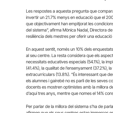
Les respostes a aquesta pregunta que compara 
invertir un 21.7% menys en educació que el 2009
que objectivament han empitjorat les condicions 
del sistema”, afirma Mònica Nadal, Directora de
resiliència dels mestres per oferir una educació 
En aquest sentit, només un 10% dels enquestats 
al seu centre. La resta considera que els aspec
necessitats educatives especials (54.1%), la im
(41.4%), la qualitat de l’ensenyament (37.2%), la 
extracurriculars (13.8%). “És interessant que de
els alumnes i gairebé no es parli de les seves co
docents es mostren optimistes amb la millora de
d’aquí tres anys, mentre que nomes el 14% cons
Per parlar de la millora del sistema s’ha de par
afirmen que els seus centres estan immersos e