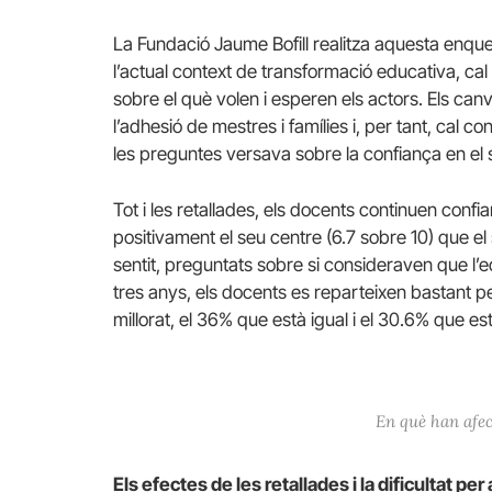
La Fundació Jaume Bofill realitza aquesta enqu
l’actual context de transformació educativa, ca
sobre el què volen i esperen els actors. Els ca
l’adhesió de mestres i famílies i, per tant, cal co
les preguntes versava sobre la confiança en el 
Tot i les retallades, els docents continuen confi
positivament el seu centre (6.7 sobre 10) que e
sentit, preguntats sobre si consideraven que l’ed
tres anys, els docents es reparteixen bastant pe
millorat, el 36% que està igual i el 30.6% que està
En què han afect
Els efectes de les retallades i la dificultat per