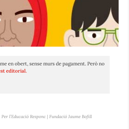
me en obert, sense murs de pagament. Però no
st editorial.
Per l’Educació Responc | Fundació Jaume Bofill