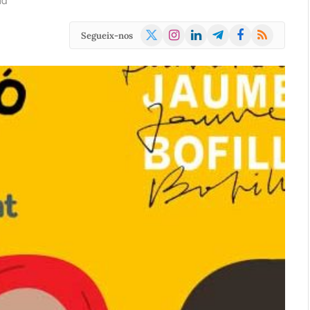
ad
X
Instagram
LinkedIn
Telegram
Facebook
RSS
Segueix-nos
(Twitter)