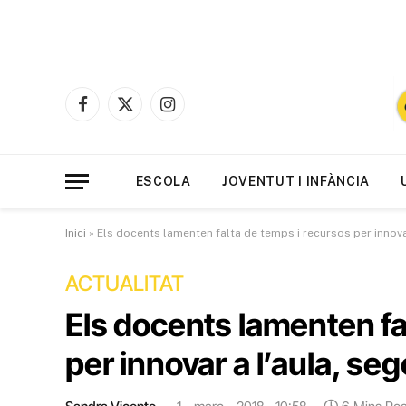
Facebook
X
Instagram
(Twitter)
ESCOLA
JOVENTUT I INFÀNCIA
Inici
»
Els docents lamenten falta de temps i recursos per innova
ACTUALITAT
Els docents lamenten fa
per innovar a l’aula, s