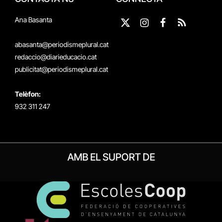
Ana Basanta
X
Instagram
Facebook
RSS
(Twitter)
abasanta@periodismeplural.cat
redaccio@diarieducacio.cat
publicitat@periodismeplural.cat
Telèfon:
932 311 247
AMB EL SUPORT DE