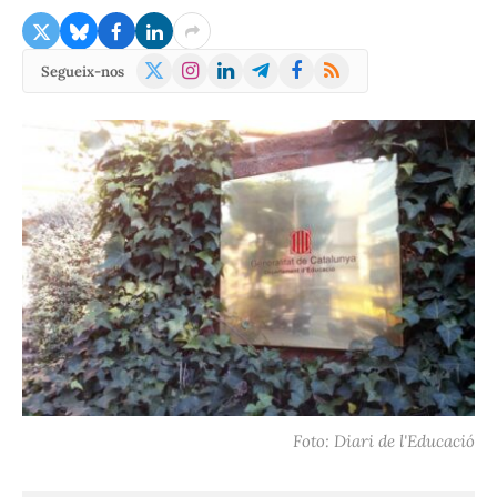
X
Instagram
LinkedIn
Telegram
Facebook
RSS
Segueix-nos
(Twitter)
Foto: Diari de l'Educació