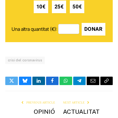
10€
25€
50€
DONAR
Una altra quantitat (€):
crisi del coronavirus
Twitter
Bluesky
LinkedIn
Facebook
WhatsApp
Telegram
Email
Copy
Link
PREVIOUS ARTICLE
NEXT ARTICLE
OPINIÓ
ACTUALITAT