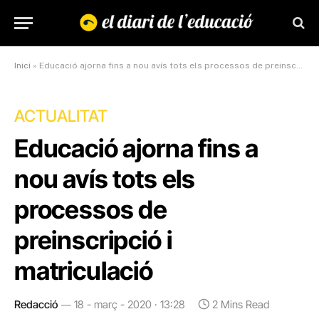
Inici
»
Educació ajorna fins a nou avís tots els processos de preinscripció i matriculació
ACTUALITAT
Educació ajorna fins a
nou avís tots els
processos de
preinscripció i
matriculació
Redacció
18 - març - 2020 · 13:28
2 Mins Read