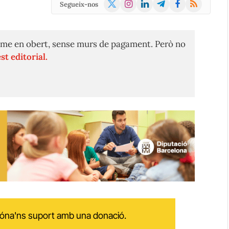
X
Instagram
LinkedIn
Telegram
Facebook
RSS
Segueix-nos
(Twitter)
me en obert, sense murs de pagament. Però no
st editorial.
 dóna'ns suport amb una donació.