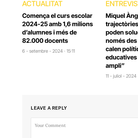
ACTUALITAT
ENTREVI
Comença el curs escolar
Miquel Àng
2024-25 amb 1,6 milions
trajectòrie
d’alumnes i més de
poden solu
82.000 docents
només des d
calen polít
6 - setembre - 2024 · 15:11
educatives 
ampli”
11 - juliol - 2024
LEAVE A REPLY