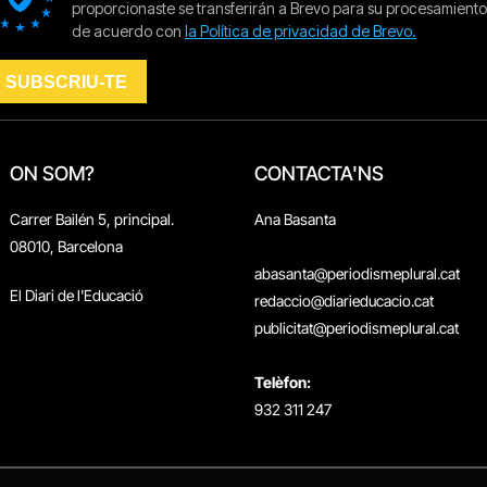
ON SOM?
CONTACTA'NS
Carrer Bailén 5, principal.
Ana Basanta
08010, Barcelona
abasanta@periodismeplural.cat
El Diari de l'Educació
redaccio@diarieducacio.cat
publicitat@periodismeplural.cat
Telèfon:
932 311 247