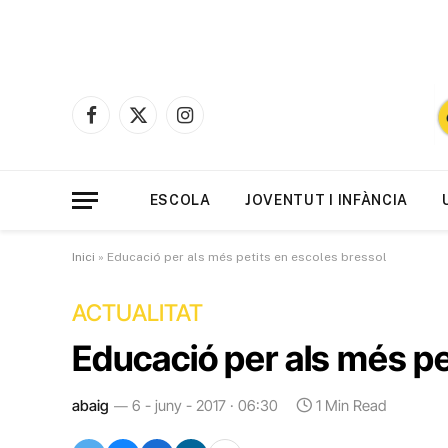
Facebook
X
Instagram
(Twitter)
ESCOLA
JOVENTUT I INFÀNCIA
Inici
»
Educació per als més petits en escoles bressol
ACTUALITAT
Educació per als més pe
abaig
6 - juny - 2017 · 06:30
1 Min Read