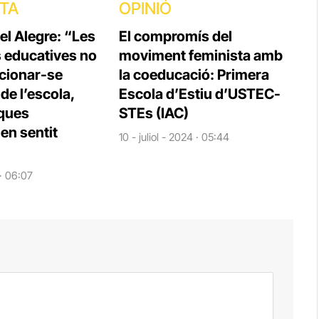
STA
OPINIÓ
el Alegre: “Les
El compromís del
s educatives no
moviment feminista amb
cionar-se
la coeducació: Primera
e l’escola,
Escola d’Estiu d’USTEC-
iques
STEs (IAC)
en sentit
10 - juliol - 2024 · 05:44
 · 06:07