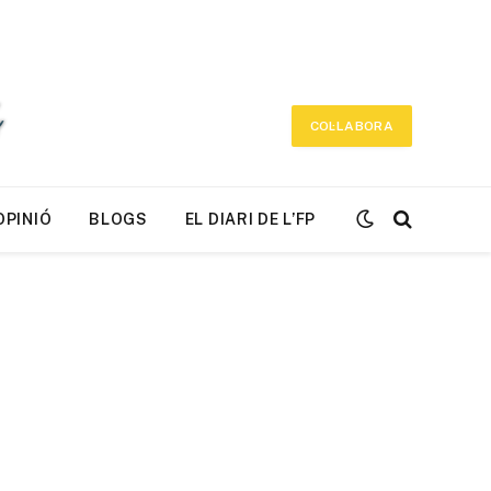
COL·LABORA
OPINIÓ
BLOGS
EL DIARI DE L’FP