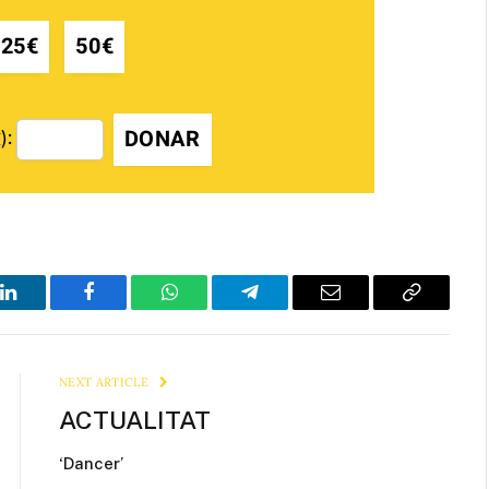
25€
50€
DONAR
):
LinkedIn
Facebook
WhatsApp
Telegram
Email
Copy
Link
NEXT ARTICLE
ACTUALITAT
‘Dancer’