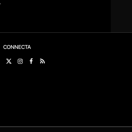
CONNECTA
X
Instagram
Facebook
RSS
(Twitter)