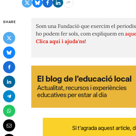
SHARE
Som una Fundació que exercim el periodis
ho podem fer sols, com expliquem en
aque
Clica aquí i ajuda'ns!
Si t'agrada aquest article,