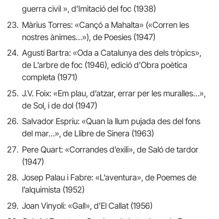
guerra civil », d’Imitació del foc (1938)
Màrius Torres: «Cançó a Mahalta» («Corren les
nostres ànimes…»), de Poesies (1947)
Agustí Bartra: «Oda a Catalunya des dels tròpics»,
de L’arbre de foc (1946), edició d’Obra poètica
completa (1971)
J.V. Foix: «Em plau, d’atzar, errar per les muralles…»,
de Sol, i de dol (1947)
Salvador Espriu: «Quan la llum pujada des del fons
del mar…», de Llibre de Sinera (1963)
Pere Quart: «Corrandes d’exili», de Saló de tardor
(1947)
Josep Palau i Fabre: «L’aventura», de Poemes de
l’alquimista (1952)
Joan Vinyoli: «Gall», d’El Callat (1956)