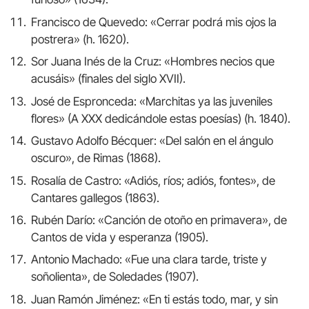
Francisco de Quevedo: «Cerrar podrá mis ojos la
postrera» (h. 1620).
Sor Juana Inés de la Cruz: «Hombres necios que
acusáis» (finales del siglo XVII).
José de Espronceda: «Marchitas ya las juveniles
flores» (A XXX dedicándole estas poesías) (h. 1840).
Gustavo Adolfo Bécquer: «Del salón en el ángulo
oscuro», de Rimas (1868).
Rosalía de Castro: «Adiós, ríos; adiós, fontes», de
Cantares gallegos (1863).
Rubén Darío: «Canción de otoño en primavera», de
Cantos de vida y esperanza (1905).
Antonio Machado: «Fue una clara tarde, triste y
soñolienta», de Soledades (1907).
Juan Ramón Jiménez: «En ti estás todo, mar, y sin