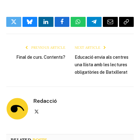
Twitter
Bluesky
LinkedIn
Facebook
WhatsApp
Telegram
Email
Copy
Link
PREVIOUS ARTICLE
NEXT ARTICLE
Final de curs. Contents?
Educació envia als centres
una llista amb les lectures
obligatòries de Batxillerat
Redacció
X
(Twitter)
RELATED
POSTS