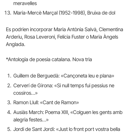
meravelles
Maria-Mercè Marçal (1952-1998), Bruixa de dol
Es podrien incorporar Maria Antònia Salvà, Clementina
Arderiu, Rosa Leveroni, Felícia Fuster o Maria Àngels
Anglada.
*Antologia de poesia catalana. Nova tria
Guillem de Berguedà: «Cançoneta leu e plana»
Cerverí de Girona: «Si null temps fui pessius ne
cossiros…»
Ramon Llull: «Cant de Ramon»
Ausiàs March: Poema XIII, «Colguen les gents amb
alegria festes…»
Jordi de Sant Jordi: «Just lo front port vostra bella