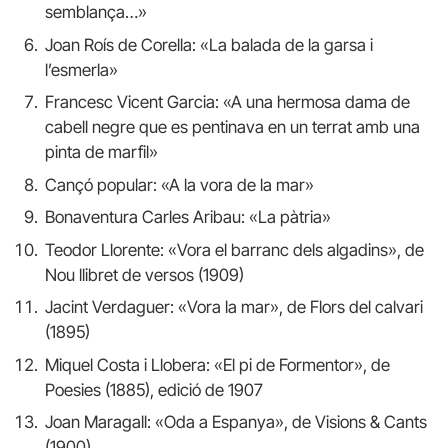
semblança…»
Joan Roís de Corella: «La balada de la garsa i
l’esmerla»
Francesc Vicent Garcia: «A una hermosa dama de
cabell negre que es pentinava en un terrat amb una
pinta de marfil»
Cançó popular: «A la vora de la mar»
Bonaventura Carles Aribau: «La pàtria»
Teodor Llorente: «Vora el barranc dels algadins», de
Nou llibret de versos (1909)
Jacint Verdaguer: «Vora la mar», de Flors del calvari
(1895)
Miquel Costa i Llobera: «El pi de Formentor», de
Poesies (1885), edició de 1907
Joan Maragall: «Oda a Espanya», de Visions & Cants
(1900)