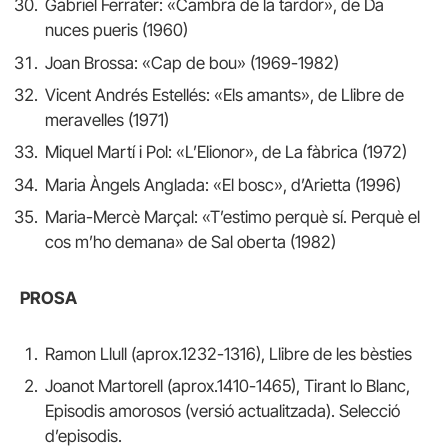
Gabriel Ferrater: «Cambra de la tardor», de Da
nuces pueris (1960)
Joan Brossa: «Cap de bou» (1969-1982)
Vicent Andrés Estellés: «Els amants», de Llibre de
meravelles (1971)
Miquel Martí i Pol: «L’Elionor», de La fàbrica (1972)
Maria Àngels Anglada: «El bosc», d’Arietta (1996)
Maria-Mercè Marçal: «T’estimo perquè sí. Perquè el
cos m’ho demana» de Sal oberta (1982)
PROSA
Ramon Llull (aprox.1232-1316), Llibre de les bèsties
Joanot Martorell (aprox.1410-1465), Tirant lo Blanc,
Episodis amorosos (versió actualitzada). Selecció
d’episodis.