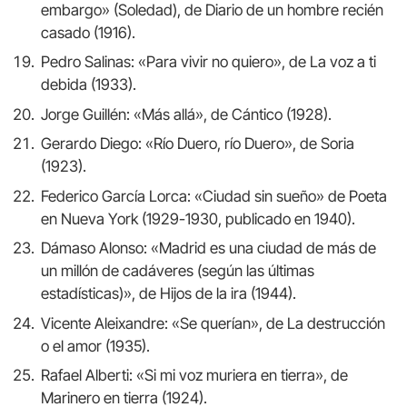
embargo» (Soledad), de Diario de un hombre recién
casado (1916).
Pedro Salinas: «Para vivir no quiero», de La voz a ti
debida (1933).
Jorge Guillén: «Más allá», de Cántico (1928).
Gerardo Diego: «Río Duero, río Duero», de Soria
(1923).
Federico García Lorca: «Ciudad sin sueño» de Poeta
en Nueva York (1929-1930, publicado en 1940).
Dámaso Alonso: «Madrid es una ciudad de más de
un millón de cadáveres (según las últimas
estadísticas)», de Hijos de la ira (1944).
Vicente Aleixandre: «Se querían», de La destrucción
o el amor (1935).
Rafael Alberti: «Si mi voz muriera en tierra», de
Marinero en tierra (1924).