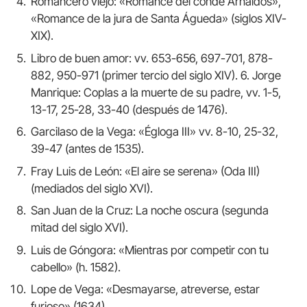
Romancero viejo: «Romance del conde Arnaldos»,
«Romance de la jura de Santa Águeda» (siglos XIV-
XIX).
Libro de buen amor: vv. 653-656, 697-701, 878-
882, 950-971 (primer tercio del siglo XIV). 6. Jorge
Manrique: Coplas a la muerte de su padre, vv. 1-5,
13-17, 25-28, 33-40 (después de 1476).
Garcilaso de la Vega: «Égloga III» vv. 8-10, 25-32,
39-47 (antes de 1535).
Fray Luis de León: «El aire se serena» (Oda III)
(mediados del siglo XVI).
San Juan de la Cruz: La noche oscura (segunda
mitad del siglo XVI).
Luis de Góngora: «Mientras por competir con tu
cabello» (h. 1582).
Lope de Vega: «Desmayarse, atreverse, estar
furioso» (1634).