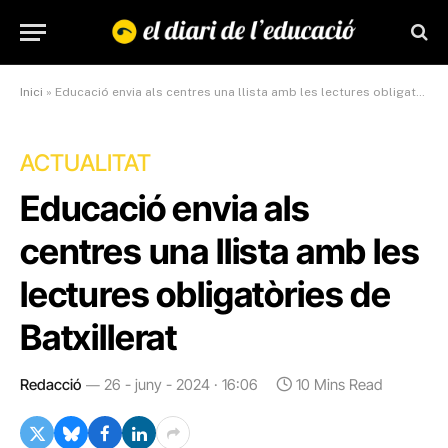
Inici
»
Educació envia als centres una llista amb les lectures obligatòries de Batxillerat
ACTUALITAT
Educació envia als
centres una llista amb les
lectures obligatòries de
Batxillerat
Redacció
26 - juny - 2024 · 16:06
10 Mins Read