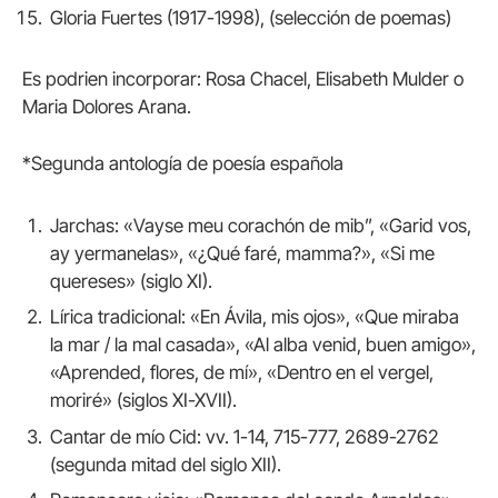
Gloria Fuertes (1917-1998), (selección de poemas)
Es podrien incorporar: Rosa Chacel, Elisabeth Mulder o
Maria Dolores Arana.
*Segunda antología de poesía española
Jarchas: «Vayse meu corachón de mib”, «Garid vos,
ay yermanelas», «¿Qué faré, mamma?», «Si me
quereses» (siglo XI).
Lírica tradicional: «En Ávila, mis ojos», «Que miraba
la mar / la mal casada», «Al alba venid, buen amigo»,
«Aprended, flores, de mí», «Dentro en el vergel,
moriré» (siglos XI-XVII).
Cantar de mío Cid: vv. 1-14, 715-777, 2689-2762
(segunda mitad del siglo XII).