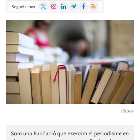
X
Instagram
LinkedIn
Telegram
Facebook
RSS
Segueix-nos
(Twitter)
iStock
Som una Fundació que exercim el periodisme en