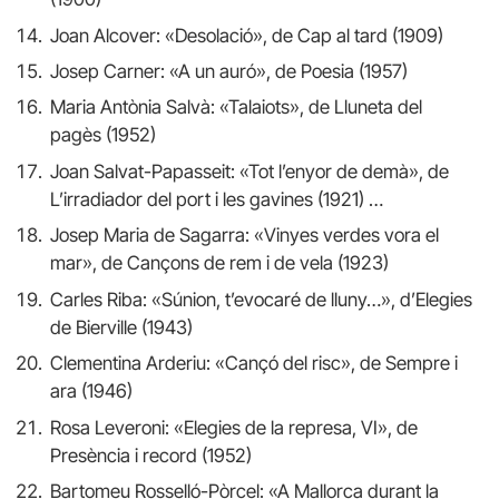
Joan Alcover: «Desolació», de Cap al tard (1909)
Josep Carner: «A un auró», de Poesia (1957)
Maria Antònia Salvà: «Talaiots», de Lluneta del
pagès (1952)
Joan Salvat-Papasseit: «Tot l’enyor de demà», de
L’irradiador del port i les gavines (1921) …
Josep Maria de Sagarra: «Vinyes verdes vora el
mar», de Cançons de rem i de vela (1923)
Carles Riba: «Súnion, t’evocaré de lluny…», d’Elegies
de Bierville (1943)
Clementina Arderiu: «Cançó del risc», de Sempre i
ara (1946)
Rosa Leveroni: «Elegies de la represa, VI», de
Presència i record (1952)
Bartomeu Rosselló-Pòrcel: «A Mallorca durant la