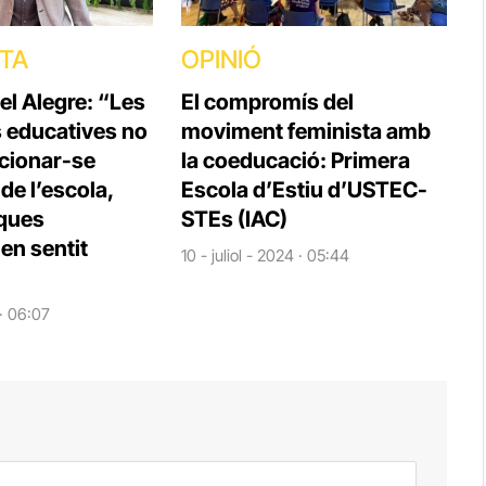
STA
OPINIÓ
el Alegre: “Les
El compromís del
s educatives no
moviment feminista amb
cionar-se
la coeducació: Primera
e l’escola,
Escola d’Estiu d’USTEC-
iques
STEs (IAC)
en sentit
10 - juliol - 2024 · 05:44
 · 06:07