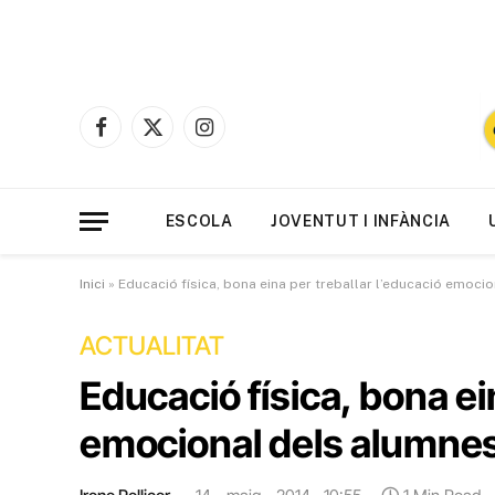
Facebook
X
Instagram
(Twitter)
ESCOLA
JOVENTUT I INFÀNCIA
Inici
»
Educació física, bona eina per treballar l’educació emoci
ACTUALITAT
Educació física, bona ei
emocional dels alumne