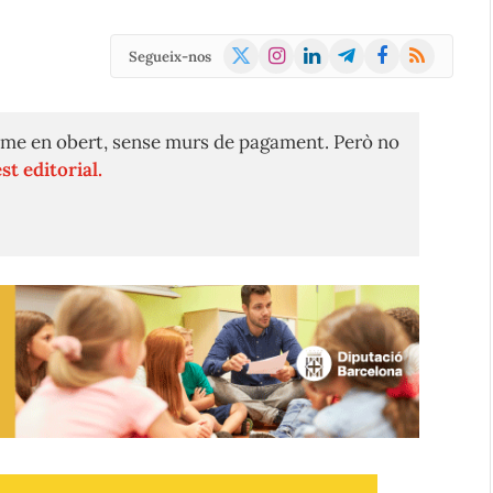
X
Instagram
LinkedIn
Telegram
Facebook
RSS
Segueix-nos
(Twitter)
me en obert, sense murs de pagament. Però no
st editorial.