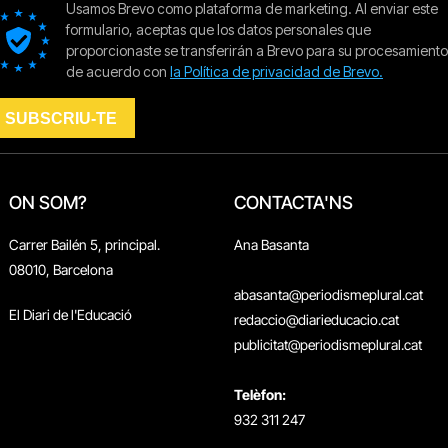
ON SOM?
CONTACTA'NS
Carrer Bailén 5, principal.
Ana Basanta
08010, Barcelona
abasanta@periodismeplural.cat
El Diari de l'Educació
redaccio@diarieducacio.cat
publicitat@periodismeplural.cat
Telèfon:
932 311 247