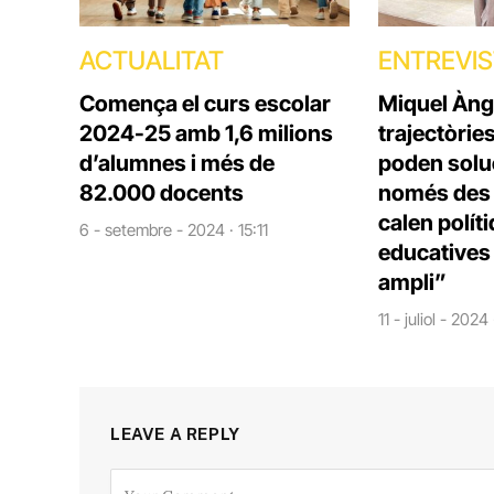
ACTUALITAT
ENTREVI
Comença el curs escolar
Miquel Àng
2024-25 amb 1,6 milions
trajectòrie
d’alumnes i més de
poden solu
82.000 docents
només des d
calen polít
6 - setembre - 2024 · 15:11
educatives 
ampli”
11 - juliol - 2024
LEAVE A REPLY