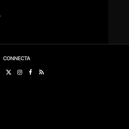
CONNECTA
X
Instagram
Facebook
RSS
(Twitter)