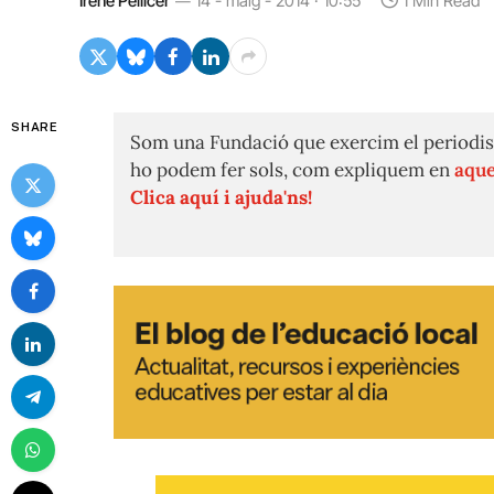
Irene Pellicer
14 - maig - 2014 · 10:55
1 Min Read
SHARE
Som una Fundació que exercim el periodis
ho podem fer sols, com expliquem en
aque
Clica aquí i ajuda'ns!