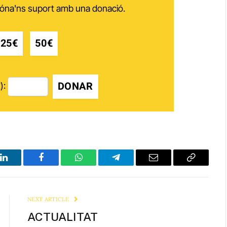
 dóna'ns suport amb una donació.
25€
50€
DONAR
):
LinkedIn
Facebook
WhatsApp
Telegram
Email
Copy
Link
NEXT ARTICLE
ACTUALITAT