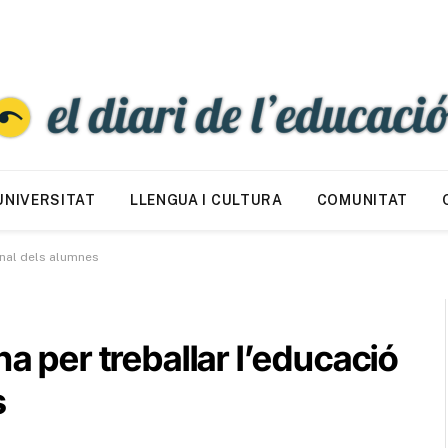
UNIVERSITAT
LLENGUA I CULTURA
COMUNITAT
onal dels alumnes
na per treballar l’educació
s