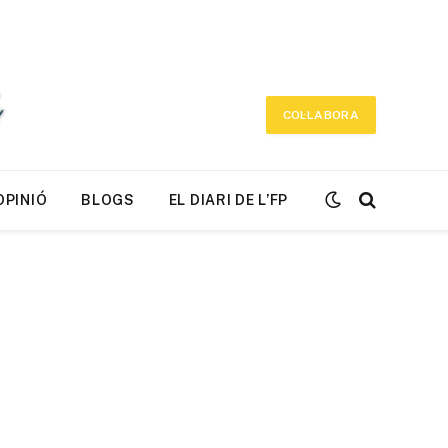
COL·LABORA
OPINIÓ
BLOGS
EL DIARI DE L’FP