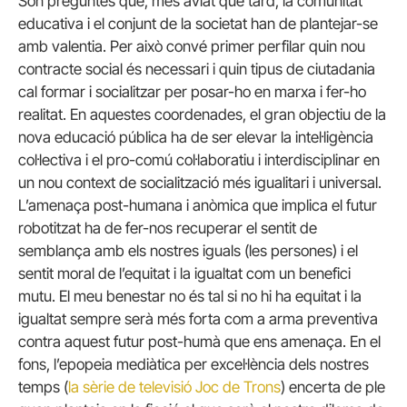
Són preguntes que, més aviat que tard, la comunitat
educativa i el conjunt de la societat han de plantejar-se
amb valentia. Per això convé primer perfilar quin nou
contracte social és necessari i quin tipus de ciutadania
cal formar i socialitzar per posar-ho en marxa i fer-ho
realitat. En aquestes coordenades, el gran objectiu de la
nova educació pública ha de ser elevar la intel·ligència
col·lectiva i el pro-comú col·laboratiu i interdisciplinar en
un nou context de socialització més igualitari i universal.
L’amenaça post-humana i anòmica que implica el futur
robotitzat ha de fer-nos recuperar el sentit de
semblança amb els nostres iguals (les persones) i el
sentit moral de l’equitat i la igualtat com un benefici
mutu. El meu benestar no és tal si no hi ha equitat i la
igualtat sempre serà més forta com a arma preventiva
contra aquest futur post-humà que ens amenaça. En el
fons, l’epopeia mediàtica per excel·lència dels nostres
temps (
la sèrie de televisió Joc de Trons
) encerta de ple