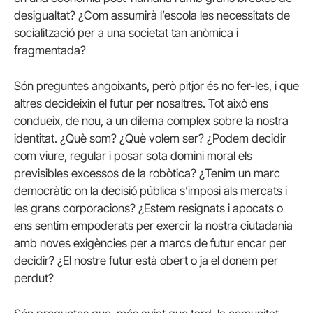
desigualtat? ¿Com assumirà l’escola les necessitats de
socialització per a una societat tan anòmica i
fragmentada?
Són preguntes angoixants, però pitjor és no fer-les, i que
altres decideixin el futur per nosaltres. Tot això ens
condueix, de nou, a un dilema complex sobre la nostra
identitat. ¿Què som? ¿Què volem ser? ¿Podem decidir
com viure, regular i posar sota domini moral els
previsibles excessos de la robòtica? ¿Tenim un marc
democràtic on la decisió pública s’imposi als mercats i
les grans corporacions? ¿Estem resignats i apocats o
ens sentim empoderats per exercir la nostra ciutadania
amb noves exigències per a marcs de futur encar per
decidir? ¿El nostre futur està obert o ja el donem per
perdut?