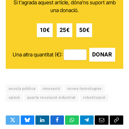
Si t'agrada aquest article, dóna'ns suport amb
una donació.
10€
25€
50€
DONAR
Una altra quantitat (€):
escola pública
innovació
noves tecnologies
opinió
quarta revolució industrial
robotització
Twitter
Bluesky
LinkedIn
Facebook
WhatsApp
Telegram
Email
Copy