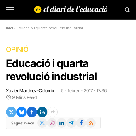
Inici
»
Educació i quarta revolució industrial
OPINIÓ
Educació i quarta
revolució industrial
Xavier Martínez-Celorrio
5 - febrer - 2017 · 17:36
9 Mins Read
X
Instagram
LinkedIn
Telegram
Facebook
RSS
Segueix-nos
(Twitter)