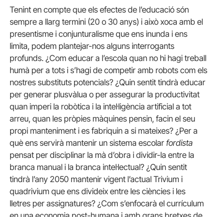
Tenint en compte que els efectes de l’educació són
sempre a llarg termini (20 o 30 anys) i això xoca amb el
presentisme i conjunturalisme que ens inunda i ens
limita, podem plantejar-nos alguns interrogants
profunds. ¿Com educar a l’escola quan no hi hagi treball
humà per a tots i s’hagi de competir amb robots com els
nostres substituts potencials? ¿Quin sentit tindrà educar
per generar plusvàlua o per assegurar la productivitat
quan imperi la robòtica i la intel·ligència artificial a tot
arreu, quan les pròpies màquines pensin, facin el seu
propi manteniment i es fabriquin a si mateixes? ¿Per a
què ens servirà mantenir un sistema escolar
fordista
pensat per disciplinar la mà d’obra i dividir-la entre la
branca manual i la branca intel·lectual? ¿Quin sentit
tindrà l’any 2050 mantenir vigent l’actual Trivium i
quadrivium que ens divideix entre les ciències i les
lletres per assignatures? ¿Com s’enfocarà el currículum
en una economia post-humana i amb grans bretxes de