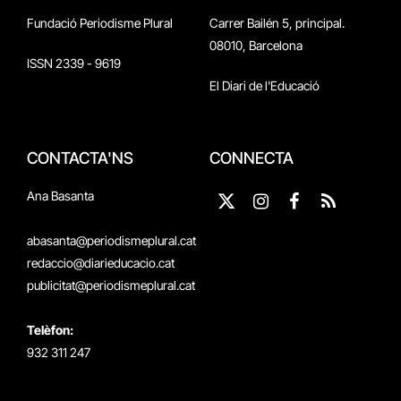
Fundació Periodisme Plural
Carrer Bailén 5, principal.
08010, Barcelona
ISSN 2339 - 9619
El Diari de l'Educació
CONTACTA'NS
CONNECTA
Ana Basanta
X
Instagram
Facebook
RSS
(Twitter)
abasanta@periodismeplural.cat
redaccio@diarieducacio.cat
publicitat@periodismeplural.cat
Telèfon:
932 311 247