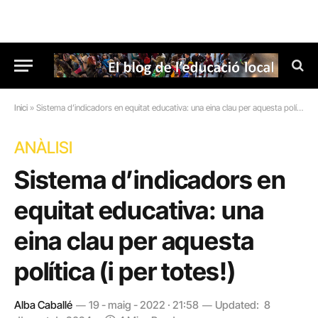
Inici
»
Sistema d’indicadors en equitat educativa: una eina clau per aquesta política (i per totes!)
ANÀLISI
Sistema d’indicadors en
equitat educativa: una
eina clau per aquesta
política (i per totes!)
Alba Caballé
19 - maig - 2022 · 21:58
Updated:
8