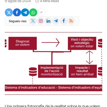
d'agost de 2024
4 Mins Read
X
Instagram
LinkedIn
Telegram
Facebook
RSS
Segueix-nos
(Twitter)
Una primera fotografia de la realitat sobre la que volem