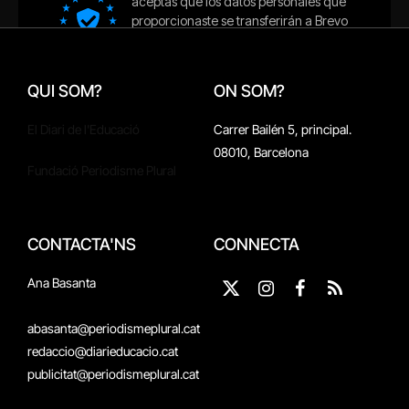
QUI SOM?
ON SOM?
El Diari de l'Educació
Carrer Bailén 5, principal.
08010, Barcelona
Fundació Periodisme Plural
CONTACTA'NS
CONNECTA
Ana Basanta
X
Instagram
Facebook
RSS
(Twitter)
abasanta@periodismeplural.cat
redaccio@diarieducacio.cat
publicitat@periodismeplural.cat