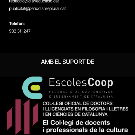
redaccio@diarieducacio.cat
publicitat@periodismeplural.cat
Telèfon:
932 311 247
AMB EL SUPORT DE