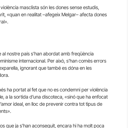
violència masclista són les dones sense estudis,
, «quan en realitat –afegeix Melgar– afecta dones
ral».
re al nostre país s’han abordat amb freqüència
feminisme internacional.
Per això, s’han comès errors
exparella, ignorant que també es dóna en les
dora.
és ha portat al fet que no es condemni per violència
, a la sortida d’una discoteca, «sinó que ha enfocat
’amor ideal, en lloc de prevenir contra tot tipus de
ents».
ssos que ja s’han aconseguit, encara hi ha molt poca