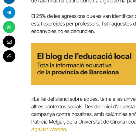
de l’alumnat ha patit o coneix a algú que ha patit
El 25% de les agressions que es van identificar 
estat exercides per professors.
Tot i aquestes 
espanyoles no es denuncien.
«La llei del silenci sobre aquest tema a les univ
altres contextos socials.
Des de l’inici d’aquest
campanya contra nosaltres, amb calúmnies anòni
Patricia Melgar, de la Universitat de Girona i co
Against Women
.