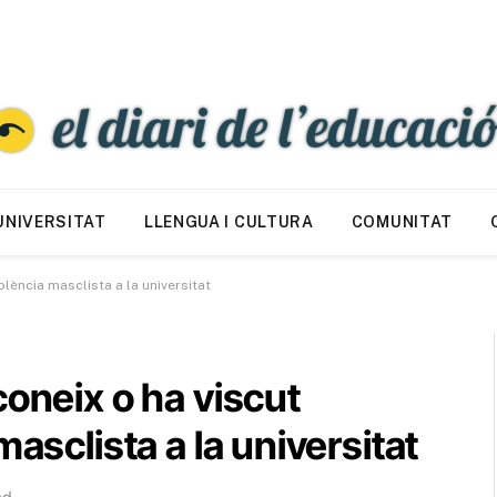
UNIVERSITAT
LLENGUA I CULTURA
COMUNITAT
lència masclista a la universitat
coneix o ha viscut
masclista a la universitat