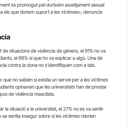
ament és promogut pel duríssim assetjament sexual
ra els que donem suport a les víctimes», denuncia
ncia
t de situacions de violència de gènere, el 91% no va
iants, el 66% sí que ho va explicar a algú.
Una de
cia contra la dona no s’identifiquen com a tals.
 que no sabien si existia un servei per a les víctimes
udiants opinaven que les universitats han de prestar
pus de violència masclista.
 la situació a la universitat, el 27% no es va sentir
s se sentia insegur sobre si les víctimes rebrien