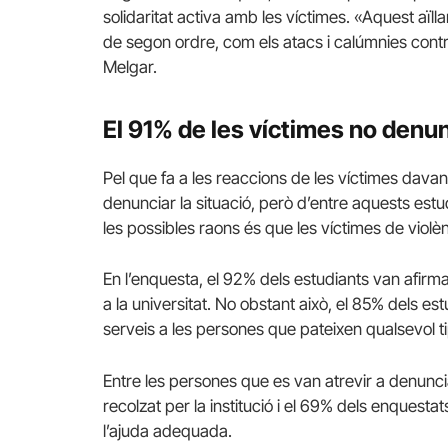
solidaritat activa amb les víctimes.
«Aquest aïll
de segon ordre, com els atacs i calúmnies cont
Melgar.
El 91% de les víctimes no denu
Pel que fa a les reaccions de les víctimes davan
denunciar la situació, però d’entre aquests estud
les possibles raons és que les víctimes de violèn
En l’enquesta, el 92% dels estudiants van afirmar
a la universitat.
No obstant això, el 85% dels est
serveis a les persones que pateixen qualsevol ti
Entre les persones que es van atrevir a denunciar
recolzat per la institució i el 69% dels enquestat
l’ajuda adequada.