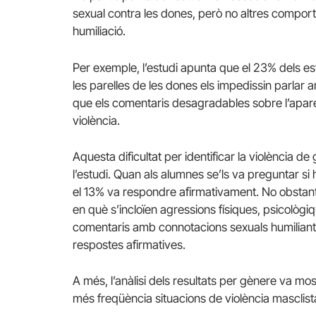
sexual contra les dones, però no altres compor
humiliació.
Per exemple, l’estudi apunta que el 23% dels e
les parelles de les dones els impedissin parlar 
que els comentaris desagradables sobre l’apar
violència.
Aquesta dificultat per identificar la violència d
l’estudi.
Quan als alumnes se’ls va preguntar si h
el 13% va respondre afirmativament.
No obstant 
en què s’incloïen agressions físiques, psicològi
comentaris amb connotacions sexuals humiliants
respostes afirmatives.
A més, l’anàlisi dels resultats per gènere va m
més freqüència situacions de violència masclis