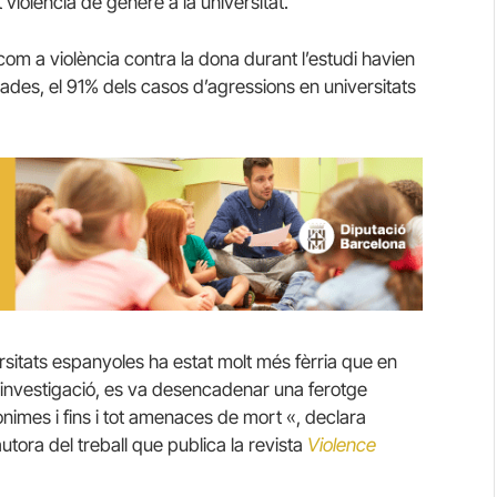
 violència de gènere a la universitat.
com a violència contra la dona durant l’estudi havien
dades, el 91% dels casos d’agressions en universitats
ersitats espanyoles ha estat molt més fèrria que en
a investigació, es va desencadenar una ferotge
mes i fins i tot amenaces de mort «, declara
autora del treball que publica la revista
Violence