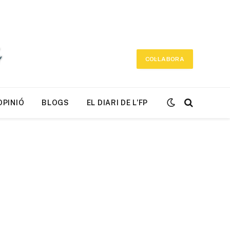
COL·LABORA
OPINIÓ
BLOGS
EL DIARI DE L’FP