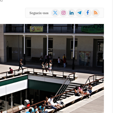
ad
X
Instagram
LinkedIn
Telegram
Facebook
RSS
Segueix-nos
(Twitter)