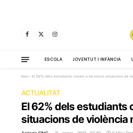
Facebook
X
Instagram
(Twitter)
ESCOLA
JOVENTUT I INFÀNCIA
Inici
»
El 62% dels estudiants coneix o ha viscut situacions de vio
ACTUALITAT
El 62% dels estudiants 
situacions de violència 