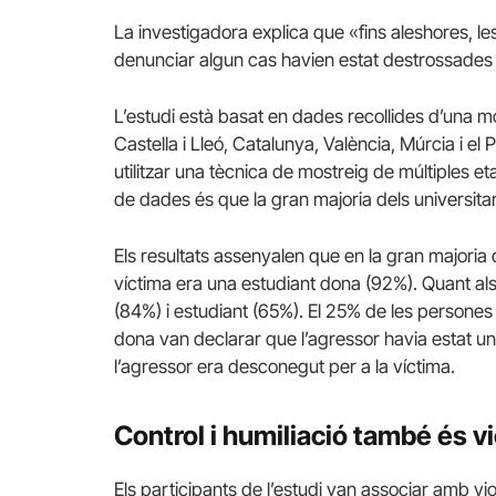
La investigadora explica que «fins aleshores, le
denunciar algun cas havien estat destrossades 
L’estudi està basat en dades recollides d’una mo
Castella i Lleó, Catalunya, València, Múrcia i el 
utilitzar una tècnica de mostreig de múltiples et
de dades és que la gran majoria dels universitaris
Els resultats assenyalen que en la gran majoria 
víctima era una estudiant dona (92%).
Quant als
(84%) i estudiant (65%).
El 25% de les persones 
dona van declarar que l’agressor havia estat un
l’agressor era desconegut per a la víctima.
Control i humiliació també és v
Els participants de l’estudi van associar amb vio