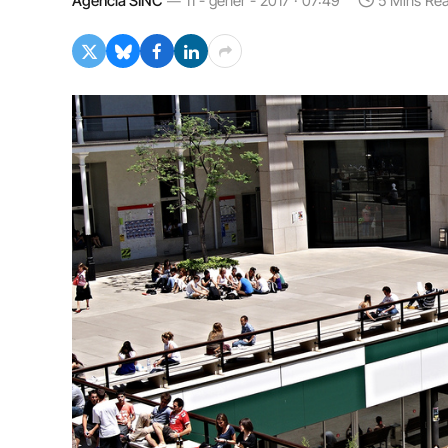
Agència SINC
11 - gener - 2017 · 07:49
5 Mins Re