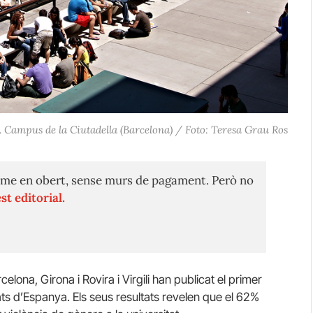
 Campus de la Ciutadella (Barcelona) / Foto: Teresa Grau Ros
me en obert, sense murs de pagament. Però no
st editorial.
elona, Girona i Rovira i Virgili han publicat el primer
ats d’Espanya.
Els seus resultats revelen que el 62%