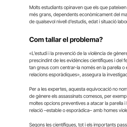
Molts estudiants opinaven que els que pateixen 
més grans, dependents econòmicament del marit
de qualsevol nivell d’estudis, edat i situació labo
Com tallar el problema?
«L’estudi i la prevenció de la violència de gène
prescindint de les evidències científiques i del 
tan greus com centrar-la només en la parella o 
relacions esporàdiques», assegura la investiga
Per a les expertes, aquesta equivocació no nom
de gènere els assassinats comesos, per exemple
moltes opcions preventives a atacar la parella i l
relació –estable o esporàdica– amb homes viol
Segons les científiques, tot i els importants pa