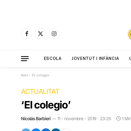
Facebook
X
Instagram
(Twitter)
ESCOLA
JOVENTUT I INFÀNCIA
Inici
»
‘El colegio’
ACTUALITAT
‘El colegio’
Nicolás Barbieri
11 - novembre - 2019 · 23:25
1 Mi