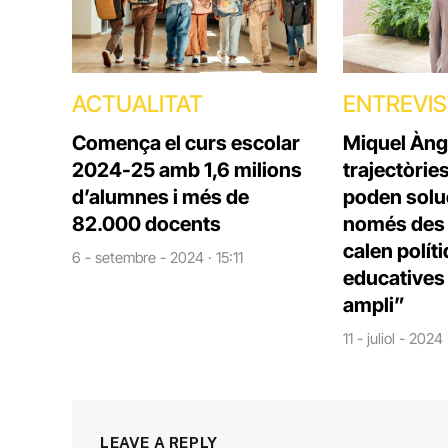
ACTUALITAT
ENTREVI
Comença el curs escolar
Miquel Àng
2024-25 amb 1,6 milions
trajectòrie
d’alumnes i més de
poden solu
82.000 docents
només des d
calen polít
6 - setembre - 2024 · 15:11
educatives 
ampli”
11 - juliol - 2024
LEAVE A REPLY