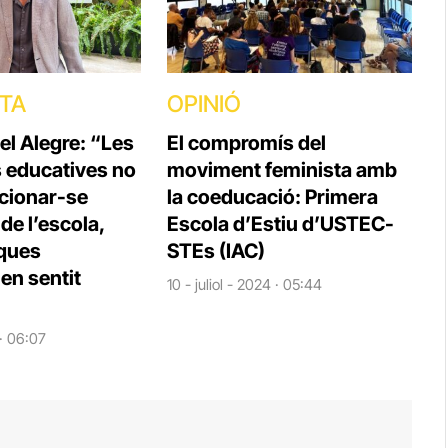
STA
OPINIÓ
el Alegre: “Les
El compromís del
s educatives no
moviment feminista amb
cionar-se
la coeducació: Primera
e l’escola,
Escola d’Estiu d’USTEC-
iques
STEs (IAC)
en sentit
10 - juliol - 2024 · 05:44
 · 06:07