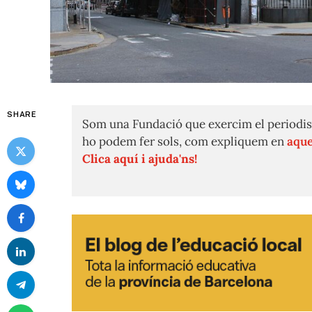
SHARE
Som una Fundació que exercim el periodis
ho podem fer sols, com expliquem en
aque
Clica aquí i ajuda'ns!