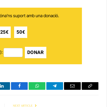
 dóna'ns suport amb una donació.
25€
50€
DONAR
):
LinkedIn
Facebook
WhatsApp
Telegram
Email
Copy
Link
NEXT ARTICLE