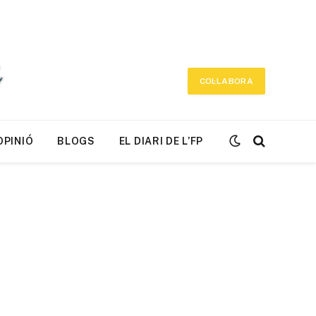
COL·LABORA
OPINIÓ
BLOGS
EL DIARI DE L’FP