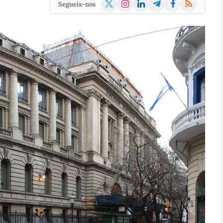
X
Instagram
LinkedIn
Telegram
Facebook
RSS
Segueix-nos
(Twitter)