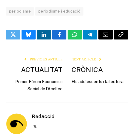
periodisme
periodisme i educació
Twitter
Bluesky
LinkedIn
Facebook
WhatsApp
Telegram
Email
Copy
Link
PREVIOUS ARTICLE
NEXT ARTICLE
ACTUALITAT
CRÒNICA
Primer Fòrum Econòmic i
Els adolescents i la lectura
Social de l’Acellec
Redacció
X
(Twitter)