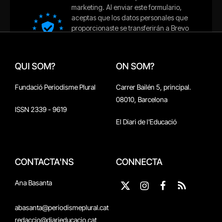
QUI SOM?
ON SOM?
Fundació Periodisme Plural
Carrer Bailén 5, principal.
08010, Barcelona
ISSN 2339 - 9619
El Diari de l'Educació
CONTACTA'NS
CONNECTA
Ana Basanta
X
Instagram
Facebook
RSS
(Twitter)
abasanta@periodismeplural.cat
redaccio@diarieducacio.cat