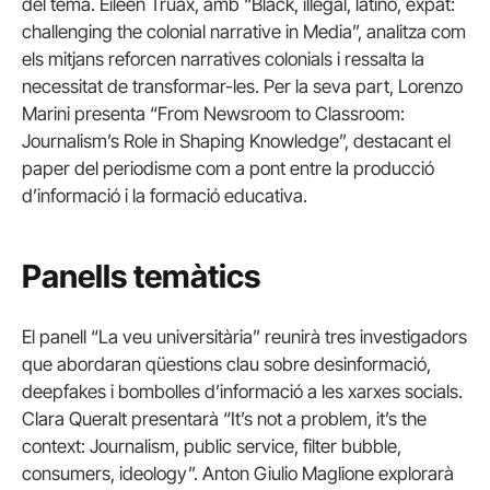
del tema. Eileen Truax, amb “Black, illegal, latino, expat:
challenging the colonial narrative in Media”, analitza com
els mitjans reforcen narratives colonials i ressalta la
necessitat de transformar-les. Per la seva part, Lorenzo
Marini presenta “From Newsroom to Classroom:
Journalism’s Role in Shaping Knowledge”, destacant el
paper del periodisme com a pont entre la producció
d’informació i la formació educativa.
Panells temàtics
El panell “La veu universitària” reunirà tres investigadors
que abordaran qüestions clau sobre desinformació,
deepfakes i bombolles d’informació a les xarxes socials.
Clara Queralt presentarà “It’s not a problem, it’s the
context: Journalism, public service, filter bubble,
consumers, ideology”. Anton Giulio Maglione explorarà