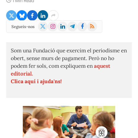
1 Min Read
X
Instagram
LinkedIn
Telegram
Facebook
RSS
Segueix-nos
(Twitter)
Som una Fundació que exercim el periodisme en
obert, sense murs de pagament. Però no ho
podem fer sols, com expliquem en
aquest
editorial.
Clica aquí i ajuda'ns!