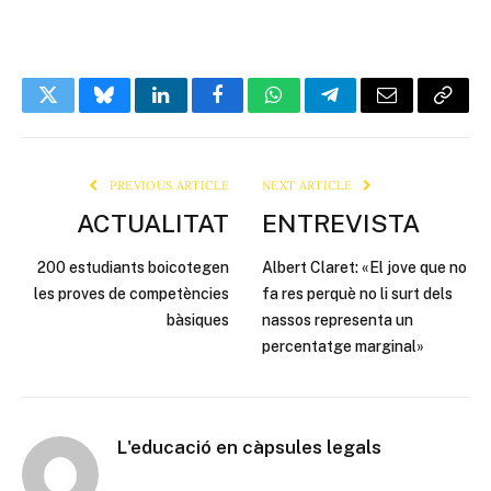
Twitter
Bluesky
LinkedIn
Facebook
WhatsApp
Telegram
Email
Copy
Link
PREVIOUS ARTICLE
NEXT ARTICLE
ACTUALITAT
ENTREVISTA
200 estudiants boicotegen
Albert Claret: «El jove que no
les proves de competències
fa res perquè no li surt dels
bàsiques
nassos representa un
percentatge marginal»
L'educació en càpsules legals