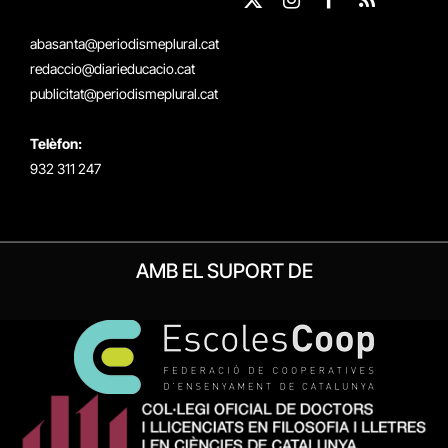
X
Instagram
Facebook
RSS
(Twitter)
abasanta@periodismeplural.cat
redaccio@diarieducacio.cat
publicitat@periodismeplural.cat
Telèfon:
932 311 247
AMB EL SUPORT DE