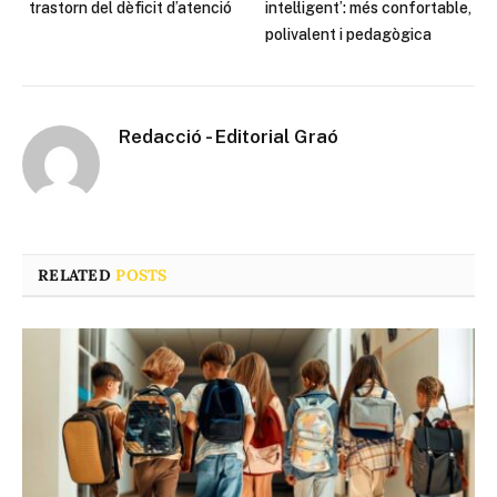
trastorn del dèficit d’atenció
intel·ligent’: més confortable,
polivalent i pedagògica
Redacció - Editorial Graó
RELATED
POSTS