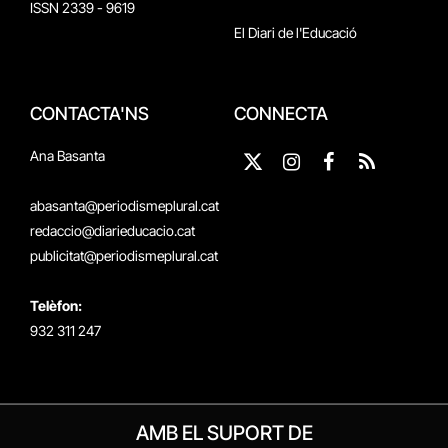
ISSN 2339 - 9619
El Diari de l'Educació
CONTACTA'NS
CONNECTA
Ana Basanta
X
Instagram
Facebook
RSS
(Twitter)
abasanta@periodismeplural.cat
redaccio@diarieducacio.cat
publicitat@periodismeplural.cat
Telèfon:
932 311 247
AMB EL SUPORT DE