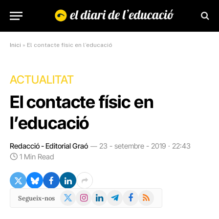
Inici
»
El contacte físic en l’educació
ACTUALITAT
El contacte físic en
l’educació
Redacció - Editorial Graó
23 - setembre - 2019 · 22:43
1 Min Read
X
Instagram
LinkedIn
Telegram
Facebook
RSS
Segueix-nos
(Twitter)