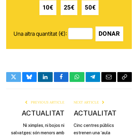
10€
25€
50€
DONAR
Una altra quantitat (€):
Twitter
Bluesky
LinkedIn
Facebook
WhatsApp
Telegram
Email
Copy
Link
PREVIOUS ARTICLE
NEXT ARTICLE
ACTUALITAT
ACTUALITAT
Ni ximples, ni bojos ni
Cinc centres públics
salvatges: són menors amb
estrenen una ‘aula