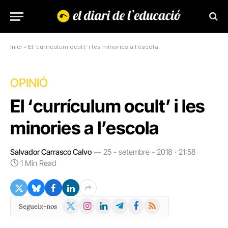
Inici
»
El ‘currículum ocult’ i les minories a l’escola
OPINIÓ
El ‘currículum ocult’ i les
minories a l’escola
Salvador Carrasco Calvo
25 - setembre - 2018 · 21:58
1 Min Read
X
Instagram
LinkedIn
Telegram
Facebook
RSS
Segueix-nos
(Twitter)