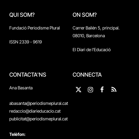
QUI SOM?
ON SOM?
Fundació Periodisme Plural
Carrer Bailén 5, principal.
08010, Barcelona
ISSN 2339 - 9619
El Diari de l'Educació
CONTACTA'NS
CONNECTA
Ana Basanta
X
Instagram
Facebook
RSS
(Twitter)
abasanta@periodismeplural.cat
redaccio@diarieducacio.cat
publicitat@periodismeplural.cat
Telèfon: