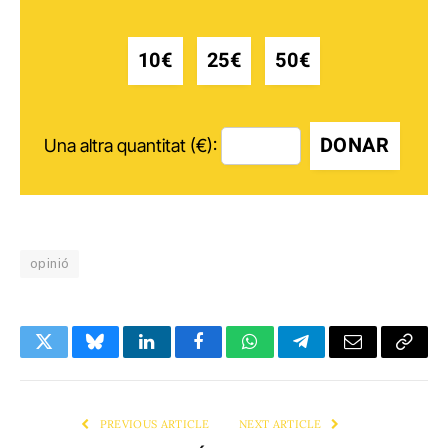
10€
25€
50€
DONAR
Una altra quantitat (€):
opinió
Twitter
Bluesky
LinkedIn
Facebook
WhatsApp
Telegram
Email
Copy
Link
PREVIOUS ARTICLE
NEXT ARTICLE