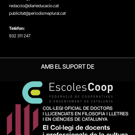
redaccio@diarieducacio.cat
publicitat@periodismeplural.cat
Telèfon:
932 311 247
AMB EL SUPORT DE