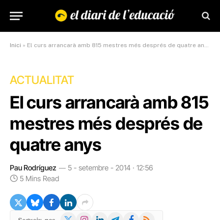
Inici
»
El curs arrancarà amb 815 mestres més després de quatre anys
ACTUALITAT
El curs arrancarà amb 815
mestres més després de
quatre anys
Pau Rodríguez
5 - setembre - 2014 · 12:56
5 Mins Read
X
Instagram
LinkedIn
Telegram
Facebook
RSS