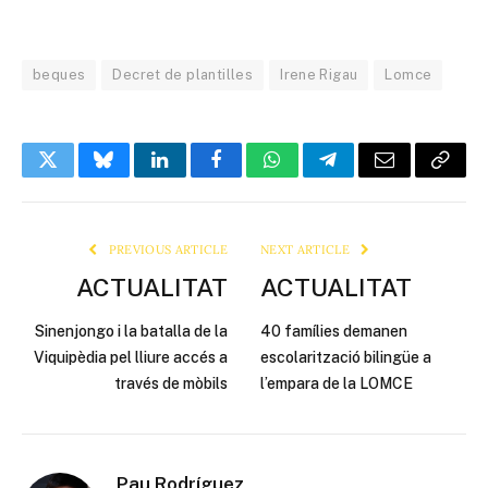
beques
Decret de plantilles
Irene Rigau
Lomce
Twitter
Bluesky
LinkedIn
Facebook
WhatsApp
Telegram
Email
Copy
Link
PREVIOUS ARTICLE
NEXT ARTICLE
ACTUALITAT
ACTUALITAT
Sinenjongo i la batalla de la
40 famílies demanen
Viquipèdia pel lliure accés a
escolarització bilingüe a
través de mòbils
l’empara de la LOMCE
Pau Rodríguez