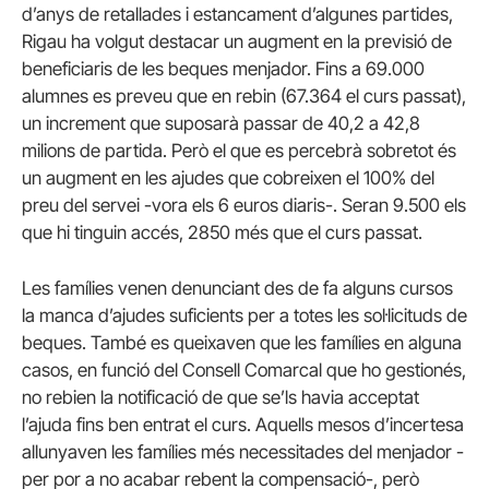
d’anys de retallades i estancament d’algunes partides,
Rigau ha volgut destacar un augment en la previsió de
beneficiaris de les beques menjador. Fins a 69.000
alumnes es preveu que en rebin (67.364 el curs passat),
un increment que suposarà passar de 40,2 a 42,8
milions de partida. Però el que es percebrà sobretot és
un augment en les ajudes que cobreixen el 100% del
preu del servei -vora els 6 euros diaris-. Seran 9.500 els
que hi tinguin accés, 2850 més que el curs passat.
Les famílies venen denunciant des de fa alguns cursos
la manca d’ajudes suficients per a totes les sol·licituds de
beques. També es queixaven que les famílies en alguna
casos, en funció del Consell Comarcal que ho gestionés,
no rebien la notificació de que se’ls havia acceptat
l’ajuda fins ben entrat el curs. Aquells mesos d’incertesa
allunyaven les famílies més necessitades del menjador -
per por a no acabar rebent la compensació-, però