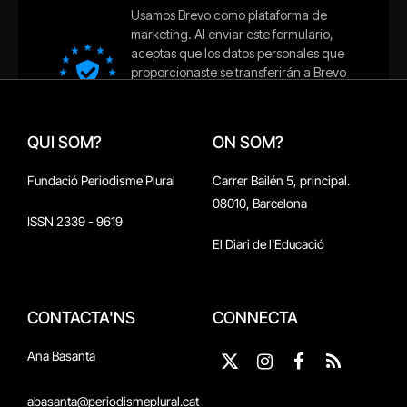
QUI SOM?
ON SOM?
Fundació Periodisme Plural
Carrer Bailén 5, principal.
08010, Barcelona
ISSN 2339 - 9619
El Diari de l'Educació
CONTACTA'NS
CONNECTA
Ana Basanta
X
Instagram
Facebook
RSS
(Twitter)
abasanta@periodismeplural.cat