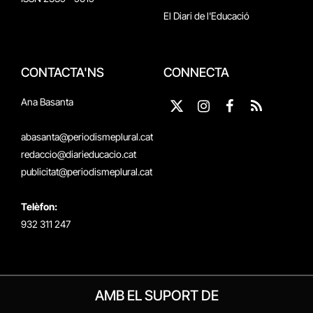
El Diari de l'Educació
CONTACTA'NS
CONNECTA
Ana Basanta
X
Instagram
Facebook
RSS
(Twitter)
abasanta@periodismeplural.cat
redaccio@diarieducacio.cat
publicitat@periodismeplural.cat
Telèfon:
932 311 247
AMB EL SUPORT DE