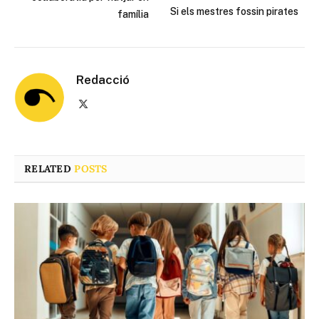
Si els mestres fossin pirates
família
Redacció
X
(Twitter)
RELATED
POSTS