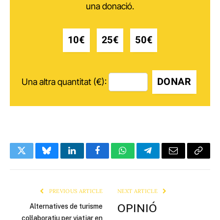
una donació.
10€
25€
50€
DONAR
Una altra quantitat (€):
Twitter
Bluesky
LinkedIn
Facebook
WhatsApp
Telegram
Email
Copy
Link
PREVIOUS ARTICLE
NEXT ARTICLE
OPINIÓ
Alternatives de turisme
col·laboratiu per viatjar en