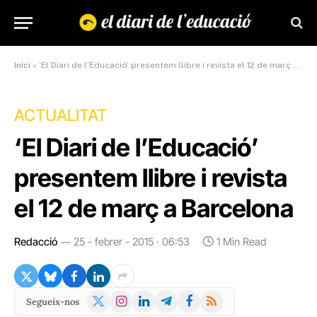
Inici
»
‘El Diari de l’Educació’ presentem llibre i revista el 12 de març a Barcelona
ACTUALITAT
‘El Diari de l’Educació’
presentem llibre i revista
el 12 de març a Barcelona
Redacció
25 - febrer - 2015 · 06:53
1 Min Read
X
Instagram
LinkedIn
Telegram
Facebook
RSS
Segueix-nos
(Twitter)