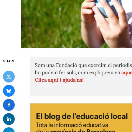
SHARE
Som una Fundació que exercim el periodis
ho podem fer sols, com expliquem en
aque
Clica aquí i ajuda'ns!