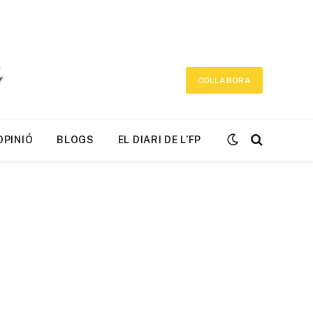
COL·LABORA
OPINIÓ
BLOGS
EL DIARI DE L’FP