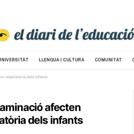
UNIVERSITAT
LLENGUA I CULTURA
COMUNITAT
ut respiratòria dels infants
ntaminació afecten
atòria dels infants