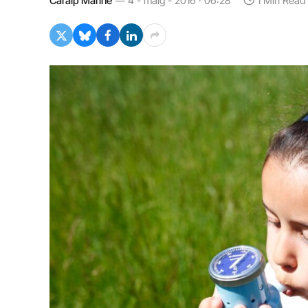
Caralp Mariné
4 - maig - 2016 · 06:28
1 Min Read