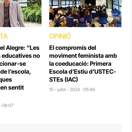
STA
OPINIÓ
el Alegre: “Les
El compromís del
s educatives no
moviment feminista amb
cionar-se
la coeducació: Primera
e l’escola,
Escola d’Estiu d’USTEC-
iques
STEs (IAC)
en sentit
10 - juliol - 2024 · 05:44
 · 06:07