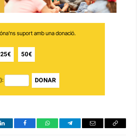
 dóna'ns suport amb una donació.
25€
50€
DONAR
):
LinkedIn
Facebook
WhatsApp
Telegram
Email
Copy