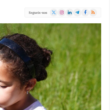
X
Instagram
LinkedIn
Telegram
Facebook
RSS
Segueix-nos
(Twitter)