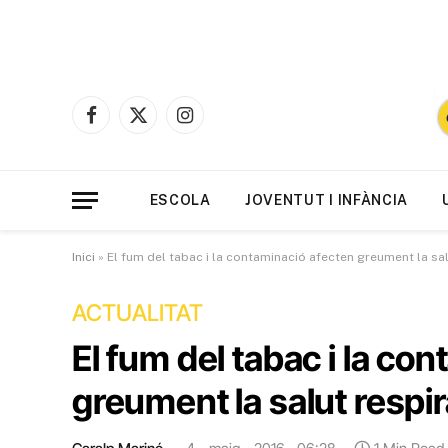
Facebook
X
Instagram
(Twitter)
ESCOLA
JOVENTUT I INFÀNCIA
Inici
»
El fum del tabac i la contaminació afecten greument la sal
ACTUALITAT
El fum del tabac i la co
greument la salut respir