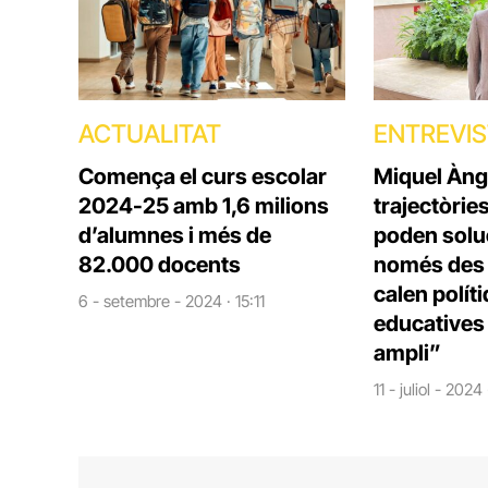
ACTUALITAT
ENTREVI
Comença el curs escolar
Miquel Àng
2024-25 amb 1,6 milions
trajectòrie
d’alumnes i més de
poden solu
82.000 docents
només des d
calen polít
6 - setembre - 2024 · 15:11
educatives 
ampli”
11 - juliol - 2024